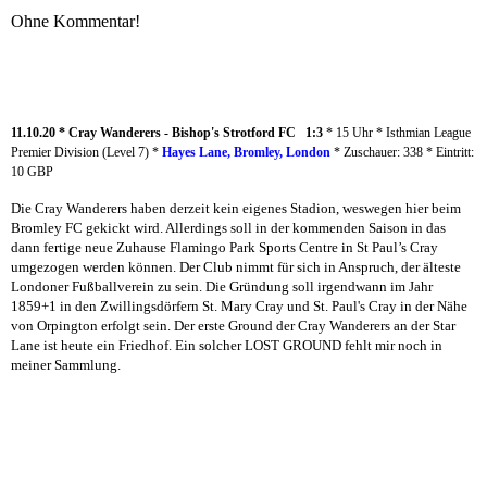
Ohne Kommentar!
11.10.20 * Cray Wanderers - Bishop's Strotford FC 1:3
* 15 Uhr * Isthmian League
Premier Division (Level 7) *
Hayes Lane, Bromley, London
* Zuschauer: 338 * Eintritt:
10 GBP
Die Cray Wanderers haben derzeit kein eigenes Stadion, weswegen hier beim
Bromley FC gekickt wird. Allerdings soll in der kommenden Saison in das
dann fertige neue Zuhause Flamingo Park Sports Centre in St Paul’s Cray
umgezogen werden können. Der Club nimmt für sich in Anspruch, der älteste
Londoner Fußballverein zu sein. Die Gründung soll irgendwann im Jahr
1859+1 in den Zwillingsdörfern St. Mary Cray und St. Paul's Cray in der Nähe
von Orpington erfolgt sein. Der erste Ground der Cray Wanderers an der Star
Lane ist heute ein Friedhof. Ein solcher LOST GROUND fehlt mir noch in
meiner Sammlung.