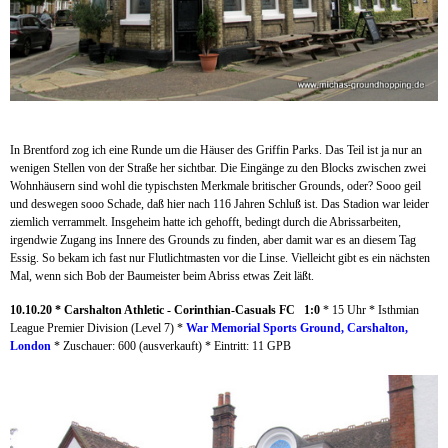
In Brentford zog ich eine Runde um die Häuser des Griffin Parks. Das Teil ist ja nur an
wenigen Stellen von der Straße her sichtbar. Die Eingänge zu den Blocks zwischen zwei
Wohnhäusern sind wohl die typischsten Merkmale britischer Grounds, oder?
Sooo geil
und deswegen sooo Schade, daß hier nach 116 Jahren Schluß ist. Das Stadion war leider
ziemlich verrammelt. Insgeheim hatte ich gehofft, bedingt durch die Abrissarbeiten,
irgendwie Zugang ins Innere des Grounds zu finden, aber damit war es an diesem Tag
Essig. So bekam ich fast nur Flutlichtmasten vor die Linse. Vielleicht gibt es ein nächsten
Mal, wenn sich Bob der Baumeister beim Abriss etwas Zeit läßt.
10.10.20 * Carshalton Athletic - Corinthian-Casuals FC 1:0
* 15 Uhr * Isthmian
League Premier Division (Level 7) *
War Memorial Sports Ground
, Carshalton,
London
* Zuschauer: 600 (ausverkauft) * Eintritt: 11 GPB