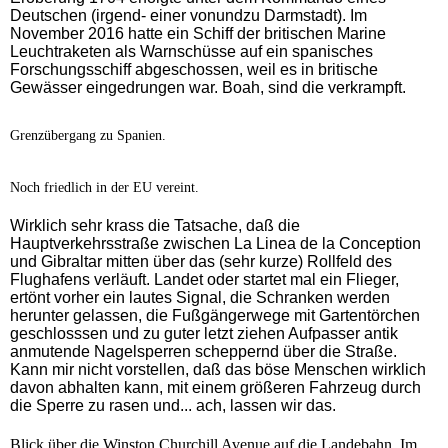
Deutschen (irgend- einer vonundzu Darmstadt). Im
November 2016 hatte ein Schiff der britischen Marine
Leuchtraketen als Warnschüsse auf ein spanisches
Forschungsschiff abgeschossen, weil es in britische
Gewässer eingedrungen war. Boah, sind die verkrampft.
Grenzübergang zu Spanien.
Noch friedlich in der EU vereint.
Wirklich sehr krass die Tatsache, daß die
Hauptverkehrsstraße zwischen La Linea de la Conception
und Gibraltar mitten über das (sehr kurze) Rollfeld des
Flughafens verläuft. Landet oder startet mal ein Flieger,
ertönt vorher ein lautes Signal, die Schranken werden
herunter gelassen, die Fußgängerwege mit Gartentörchen
geschlosssen und zu guter letzt ziehen Aufpasser antik
anmutende Nagelsperren scheppernd über die Straße.
Kann mir nicht vorstellen, daß das böse Menschen wirklich
davon abhalten kann, mit einem größeren Fahrzeug durch
die Sperre zu rasen und... ach, lassen wir das.
Blick über die Winston Churchill Avenue auf die Landebahn. Im