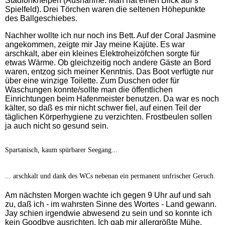
Stadionkneipen (Ausnahme: Man hat einen Blick auf´s
Spielfeld). Drei Törchen waren die seltenen Höhepunkte
des Ballgeschiebes.
Nachher wollte ich nur noch ins Bett. Auf der Coral Jasmine
angekommen, zeigte mir Jay meine Kajüte. Es war
arschkalt, aber ein kleines Elektroheizöfchen sorgte für
etwas Wärme. Ob gleichzeitig noch andere Gäste an Bord
waren, entzog sich meiner Kenntnis. Das Boot verfügte nur
über eine winzige Toilette. Zum Duschen oder für
Waschungen konnte/sollte man die öffentlichen
Einrichtungen beim Hafenmeister benutzen. Da war es noch
kälter, so daß es mir nicht schwer fiel, auf einen Teil der
täglichen Körperhygiene zu verzichten. Frostbeulen sollen
ja auch nicht so gesund sein.
Spartanisch, kaum spürbarer Seegang...
... arschkalt und dank des WCs nebenan ein permanent unfrischer Geruch.
Am nächsten Morgen wachte ich gegen 9 Uhr auf und sah
zu, daß ich - im wahrsten Sinne des Wortes - Land gewann.
Jay schien irgendwie abwesend zu sein und so konnte ich
kein Goodbye ausrichten. Ich gab mir allergrößte Mühe,