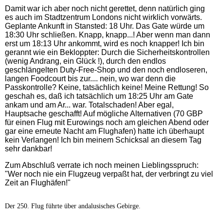
Damit war ich aber noch nicht gerettet, denn natürlich ging
es auch im Stadtzentrum Londons nicht wirklich vorwärts.
Geplante Ankunft in Stansted: 18 Uhr. Das Gate würde um
18:30 Uhr schließen. Knapp, knapp...! Aber wenn man dann
erst um 18:13 Uhr ankommt, wird es noch knapper! Ich bin
gerannt wie ein Bekloppter: Durch die Sicherheitskontrollen
(wenig Andrang, ein Glück !), durch den endlos
geschlängelten Duty-Free-Shop und den noch endloseren,
langen Foodcourt bis zur.... nein, wo war denn die
Passkontrolle? Keine, tatsächlich keine! Meine Rettung! So
geschah es, daß ich tatsächlich um 18:25 Uhr am Gate
ankam und am Ar... war. Totalschaden! Aber egal,
Hauptsache geschafft! Auf mögliche Alternativen (70 GBP
für einen Flug mit Eurowings noch am gleichen Abend oder
gar eine erneute Nacht am Flughafen) hatte ich überhaupt
kein Verlangen! Ich bin meinem Schicksal an diesem Tag
sehr dankbar!
Zum Abschluß verrate ich noch meinen Lieblingsspruch:
"Wer noch nie ein Flugzeug verpaßt hat, der verbringt zu viel
Zeit an Flughäfen!"
Der 250. Flug führte über andalusisches Gebirge.