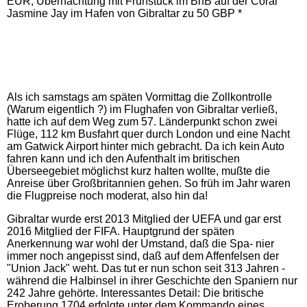
EUR, Übernachtung mit Frühstück im BnB auf der Coral
Jasmine Jay im Hafen von Gibraltar zu 50 GBP *
Als ich samstags am späten Vormittag die Zollkontrolle
(Warum eigentlich ?) im Flughafen von Gibraltar verließ,
hatte ich auf dem Weg zum 57. Länderpunkt schon zwei
Flüge, 112 km Busfahrt quer durch London und eine Nacht
am Gatwick Airport hinter mich gebracht. Da ich kein Auto
fahren kann und ich den Aufenthalt im britischen
Überseegebiet möglichst kurz halten wollte, mußte die
Anreise über Großbritannien gehen. So früh im Jahr waren
die Flugpreise noch moderat, also hin da!
Gibraltar wurde erst 2013 Mitglied der UEFA und gar erst
2016 Mitglied der FIFA. Hauptgrund der späten
Anerkennung war wohl der Umstand, daß die Spa- nier
immer noch angepisst sind, daß auf dem Affenfelsen der
"Union Jack" weht. Das tut er nun schon seit 313 Jahren -
während die Halbinsel in ihrer Geschichte den Spaniern nur
242 Jahre gehörte. Interessantes Detail: Die britische
Eroberung 1704 erfolgte unter dem Kommando eines