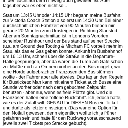
in der Nacht auf dem Hinweg auch gewesen ist. Aber
tagsüber war es eben nicht so...
Statt um 13:45 Uhr oder 14:15 Uhr begann meine Busfahrt
zur Victoria Coach Station also erst um 14:30 Uhr. Bei einer
durchschnittlichen Fahrtzeit von 90 Minuten blieben mir
gerade 20 Minuten zum Umsteigen in Richtung Stansted.
Aber am Sonntagnachmittag ist in Londons Vororten
scheinbar Rushhour und der Bus stand auf seiner Strecke
(u.a. am Ground des Tooting & Mitcham FC vorbei) mehr im
Stau, als das er Gas geben konnte. Ankunft im Busbahnhof
um 16:13 Uhr, schnell über die Straße in die Departure-
Halle gesprungen, aber da waren die Türen am Gate schon
zu. Mußte mich an Ordnern vorbei an den Bus mogeln, wo
eine Horde aufgebrachter Franzosen den Bus stürmen
wollte - der Fahrer aber alle abwies. Das lag an den Regeln
für Bustickets: Man kann mit einem Ticket auch Busse eine
Stunde vorher oder nach dem gebuchten Zeitpunkt
benutzen - aber nur, wenn es freie Plätze gibt. Und die
Franzosen hatten eine "offene Rückfahrt". Ich jedoch hatte,
wie es der Zufall will, GENAU für DIESEN Bus ein Ticket...
und durfte als letzter einsteigen. (Das war eine Option für
den Notfall gewesen, denn eigentlich wollte ich ja früher
gefahren sein und hatte für den Rückweg vorausschauend
jeweils zwei Tickets pro Strecke gebucht).