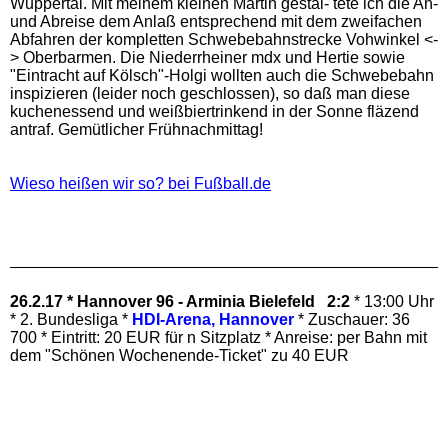
Wuppertal. Mit meinem kleinen Martin gestal- tete ich die An-
und Abreise dem Anlaß entsprechend mit dem zweifachen
Abfahren der kompletten Schwebebahnstrecke Vohwinkel <-
> Oberbarmen. Die Niederrheiner mdx und Hertie sowie
"Eintracht auf Kölsch"-Holgi wollten auch die Schwebebahn
inspizieren (leider noch geschlossen), so daß man diese
kuchenessend und weißbiertrinkend in der Sonne fläzend
antraf. Gemütlicher Frühnachmittag!
Wieso heißen wir so? bei Fußball.de
26.2.17 * Hannover 96 - Arminia Bielefeld 2:2
* 13:00 Uhr
* 2. Bundesliga *
HDI-Arena, Hannover
* Zuschauer: 36
700 * Eintritt: 20 EUR für n Sitzplatz * Anreise: per Bahn mit
dem "Schönen Wochenende-Ticket" zu 40 EUR