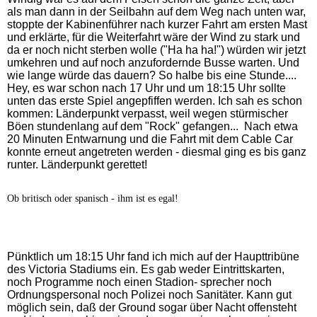
als man dann in der Seilbahn auf dem Weg nach unten war,
stoppte der Kabinenführer nach kurzer Fahrt am ersten Mast
und erklärte, für die Weiterfahrt wäre der Wind zu stark und
da er noch nicht sterben wolle ("Ha ha ha!") würden wir jetzt
umkehren und auf noch anzufordernde Busse warten. Und
wie lange würde das dauern? So halbe bis eine Stunde....
Hey, es war schon nach 17 Uhr und um 18:15 Uhr sollte
unten das erste Spiel angepfiffen werden. Ich sah es schon
kommen: Länderpunkt verpasst, weil wegen stürmischer
Böen stundenlang auf dem "Rock" gefangen... Nach etwa
20 Minuten Entwarnung und die Fahrt mit dem Cable Car
konnte erneut angetreten werden - diesmal ging es bis ganz
runter. Länderpunkt gerettet!
Ob britisch oder spanisch - ihm ist es egal!
Pünktlich um 18:15 Uhr fand ich mich auf der Haupttribüne
des Victoria Stadiums ein. Es gab weder Eintrittskarten,
noch Programme noch einen Stadion- sprecher noch
Ordnungspersonal noch Polizei noch Sanitäter. Kann gut
möglich sein, daß der Ground sogar über Nacht offensteht