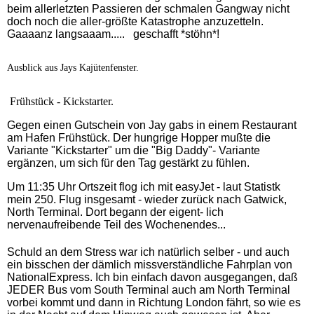
beim allerletzten Passieren der schmalen Gangway nicht
doch noch die aller-größte Katastrophe anzuzetteln.
Gaaaanz langsaaam..... geschafft *stöhn*!
Ausblick aus Jays Kajütenfenster.
Frühstück - Kickstarter.
Gegen einen Gutschein von Jay
gabs in einem Restaurant
am Hafen
Frühstück. Der hungrige Hopper mußte die
Variante "Kickstarter" um die "Big Daddy"- Variante
ergänzen, um sich für den Tag gestärkt zu fühlen.
Um 11:35 Uhr Ortszeit flog ich mit easyJet - laut Statistk
mein 250. Flug insgesamt - wieder zurück nach Gatwick,
North Terminal. Dort begann der eigent- lich
nervenaufreibende Teil des Wochenendes...
Schuld an dem Stress war ich natürlich selber - und auch
ein bisschen der dämlich missverständliche Fahrplan von
NationalExpress. Ich bin einfach davon ausgegangen, daß
JEDER Bus vom South Terminal auch am North Terminal
vorbei kommt und dann in Richtung London fährt, so wie es