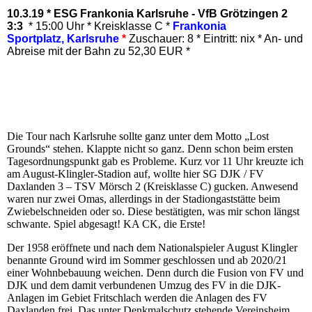
10.3.19 *
ESG Frankonia Karlsruhe - VfB Grötzingen 2
3:3
* 15:00 Uhr
* Kreisklasse C *
Frankonia
Sportplatz
, Karlsruhe
*
Zuschauer: 8 * Eintritt: nix *
An- und
Abreise mit der Bahn zu 52,30 EUR *
Die Tour nach Karlsruhe sollte ganz unter dem Motto „Lost
Grounds“ stehen. Klappte nicht so ganz. Denn schon beim ersten
Tagesordnungspunkt gab es Probleme. Kurz vor 11 Uhr kreuzte ich
am August-Klingler-Stadion auf, wollte hier SG DJK / FV
Daxlanden 3 – TSV Mörsch 2 (Kreisklasse C) gucken. Anwesend
waren nur zwei Omas, allerdings in der Stadiongaststätte beim
Zwiebelschneiden oder so. Diese bestätigten, was mir schon längst
schwante. Spiel abgesagt! KA CK, die Erste!
Der 1958 eröffnete und nach dem Nationalspieler August Klingler
benannte Ground wird im Sommer geschlossen und ab 2020/21
einer Wohnbebauung weichen. Denn durch die Fusion von FV und
DJK und dem damit verbundenen Umzug des FV in die DJK-
Anlagen im Gebiet Fritschlach werden die Anlagen des FV
Daxlanden frei. Das unter Denkmalschutz stehende Vereinsheim