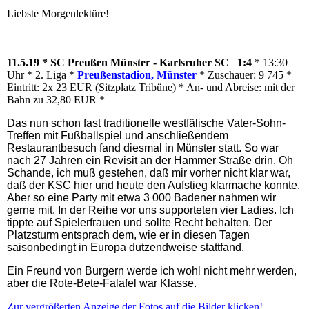
Liebste Morgenlektüre!
11.5.19 * SC Preußen Münster - Karlsruher SC 1:4
* 13:30
Uhr * 2. Liga *
Preußenstadion, Münster
* Zuschauer: 9 745 *
Eintritt: 2x 23 EUR (Sitzplatz Tribüne) * An- und Abreise: mit der
Bahn zu 32,80 EUR *
Das nun schon fast traditionelle westfälische Vater-Sohn-
Treffen mit Fußballspiel und anschließendem
Restaurantbesuch fand diesmal in Münster statt. So war
nach 27 Jahren ein Revisit an der Hammer Straße drin. Oh
Schande, ich muß gestehen, daß mir vorher nicht klar war,
daß der KSC hier und heute den Aufstieg klarmache konnte.
Aber so eine Party mit etwa 3 000 Badener nahmen wir
gerne mit. In der Reihe vor uns supporteten vier Ladies. Ich
tippte auf Spielerfrauen und sollte Recht behalten. Der
Platzsturm entsprach dem, wie er in diesen Tagen
saisonbedingt in Europa dutzendweise stattfand.
Ein Freund von Burgern werde ich wohl nicht mehr werden,
aber die Rote-Bete-Falafel war Klasse.
Zur vergrößerten Anzeige der Fotos auf die Bilder klicken!