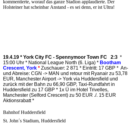
kommentierte, worauf das ganze Stadion applaudierte. Der
Holsteiner hat scheinbar Anstand - es sei denn, er ist Ultra!
19.4.19 *
York City FC - Spennymoor Town FC 2:3
*
15:00 Uhr
* National League North (6. Liga) *
Bootham
Crescent
, York
*
Zuschauer: 2 871 * Eintritt: 17 GBP *
An-
und Abreise: CGN -> MAN und retour mit Ryanair zu 53,78
EUR, Manchester Airport -> York via Huddersfield und
zurück mit der Bahn zu 66,90 GBP, Taxi-Rundfahrt in
Huddersfield zu 17 GBP * 1x Ü im Hotel Trivelles,
Manchester (Selford Crescent) zu 50 EUR ./. 15 EUR
Aktionsrabatt *
Bahnhof Huddersfield
St. John´s Stadium, Huddersfield