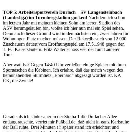
TOP 5: Arbeitersportverein Durlach – SV Langensteinbach
(Landesliga) im Turmbergstadion gucken!
Nachdem ich schon
im letzten Jahr mit meinem kleinen Sohn am leeren Stadion des
ASV herumgelaufen bin, wollte ich hier nun mal ein Spiel sehen.
Denn auch dieser Ground wird in den nächsten ein, zwei Jahren für
Wohnungen Platz machen müssen. Der Rekordbesuch von 12 000
Zuschauern datiert vom Eröffnungsspiel am 17.5.1948 gegen den
1. FC Kaiserslautern. Fritz Walter schoss vier der fünf Lauterer
Tore.
Aber watt iss? Gegen 14:40 Uhr verließen einige Spieler mit ihren
Sporttaschen die Kabinen. Ich erfahre, daß das match wegen des
herannahenden Sturmtiefs „Eberhard“ abgesagt worden ist. KA
CK, die Zweite!
Gerade als ich stinkesauer in der Straba 1 die Durlacher Allee
entlang rauschte, verriet mir Fußball.de, daß nicht in ganz Karlsruhe
der Ball ruhte. Drei Minuten (!) später stand ich erleichtert und