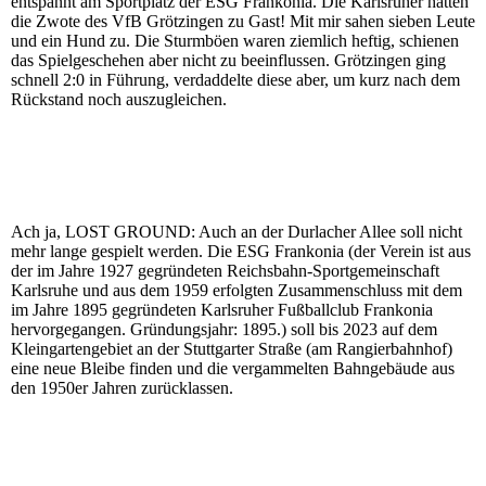
entspannt am Sportplatz der ESG Frankonia. Die Karlsruher hatten
die Zwote des VfB Grötzingen zu Gast! Mit mir sahen sieben Leute
und ein Hund zu. Die Sturmböen waren ziemlich heftig, schienen
das Spielgeschehen aber nicht zu beeinflussen. Grötzingen ging
schnell 2:0 in Führung, verdaddelte diese aber, um kurz nach dem
Rückstand noch auszugleichen.
Ach ja, LOST GROUND: Auch an der Durlacher Allee soll nicht
mehr lange gespielt werden. Die ESG Frankonia (d
er Verein ist aus
der im Jahre 1927 gegründeten Reichsbahn-Sportgemeinschaft
Karlsruhe und aus dem 1959 erfolgten Zusammenschluss mit dem
im Jahre 1895 gegründeten Karlsruher Fußballclub Frankonia
hervorgegangen. Gründungsjahr: 1895.)
soll bis 2023 auf dem
Kleingartengebiet an der Stuttgarter Straße (am Rangierbahnhof)
eine neue Bleibe finden und die vergammelten Bahngebäude aus
den 1950er Jahren zurücklassen.