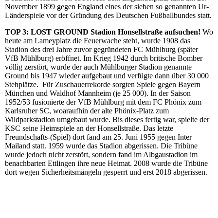
November 1899 gegen England eines der sieben so genannten Ur-
Länderspiele vor der Gründung des Deutschen Fußballbundes statt.
TOP 3: LOST GROUND Stadion Honsellstraße aufsuchen!
Wo
heute am Lameyplatz die Feuerwache steht, wurde 1908 das
Stadion des drei Jahre zuvor gegründeten FC Mühlburg (später
VfB Mühlburg) eröffnet. Im Krieg 1942 durch britische Bomber
völlig zerstört, wurde der auch Mühlburger Stadion genannte
Ground bis 1947 wieder aufgebaut und verfügte dann über 30 000
Stehplätze. Für Zuschauerrekorde sorgten Spiele gegen Bayern
München und Waldhof Mannheim (je 25 000). In der Saison
1952/53 fusionierte der VfB Mühlburg mit dem FC Phönix zum
Karlsruher SC, woaraufhin der alte Phönix-Platz zum
Wildparkstadion umgebaut wurde. Bis dieses fertig war, spielte der
KSC seine Heimspiele an der Honsellstraße. Das letzte
Freundschafts-(Spiel) dort fand am 25. Juni 1955 gegen Inter
Mailand statt. 1959 wurde das Stadion abgerissen. Die Tribüne
wurde jedoch nicht zerstört, sondern fand im Albgaustadion im
benachbarten Ettlingen ihre neue Heimat. 2008 wurde die Tribüne
dort wegen Sicherheitsmängeln gesperrt und erst 2018 abgerissen.