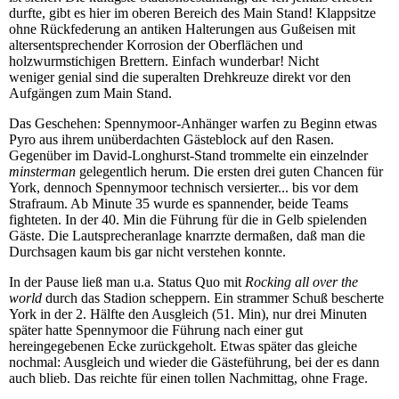
durfte, gibt es hier im oberen Bereich des Main Stand! Klappsitze
ohne Rückfederung an antiken Halterungen aus Gußeisen mit
altersentsprechender Korrosion der Oberflächen und
holzwurmstichigen Brettern. Einfach wunderbar! Nicht
weniger genial sind die superalten Drehkreuze direkt vor den
Aufgängen zum Main Stand.
Das Geschehen: Spennymoor-Anhänger warfen zu Beginn etwas
Pyro aus ihrem unüberdachten Gästeblock auf den Rasen.
Gegenüber im David-Longhurst-Stand trommelte ein einzelnder
minsterman
gelegentlich herum. Die ersten drei guten Chancen für
York, dennoch Spennymoor technisch versierter... bis vor dem
Strafraum. Ab Minute 35 wurde es spannender, beide Teams
fighteten. In der 40. Min die Führung für die in Gelb spielenden
Gäste. Die Lautsprecheranlage knarrzte dermaßen, daß man die
Durchsagen kaum bis gar nicht verstehen konnte.
In der Pause ließ man u.a. Status Quo mit
Rocking all over the
world
durch das Stadion scheppern. Ein strammer Schuß bescherte
York in der 2. Hälfte den Ausgleich (51. Min), nur drei Minuten
später hatte Spennymoor die Führung nach einer gut
hereingegebenen Ecke zurückgeholt. Etwas später das gleiche
nochmal: Ausgleich und wieder die Gästeführung, bei der es dann
auch blieb. Das reichte für einen tollen Nachmittag, ohne Frage.