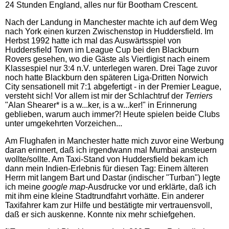
24 Stunden England, alles nur für Bootham Crescent.
Nach der Landung in Manchester machte ich auf dem Weg
nach York einen kurzen Zwischenstop in Huddersfield. Im
Herbst 1992 hatte ich mal das Auswärtsspiel von
Huddersfield Town im League Cup bei den Blackburn
Rovers gesehen, wo die Gäste als Viertligist nach einem
Klassespiel nur 3:4 n.V. unterlegen waren. Drei Tage zuvor
noch hatte Blackburn den späteren Liga-Dritten Norwich
City sensationell mit 7:1 abgefertigt - in der Premier League,
versteht sich! Vor allem ist mir der Schlachtruf der
Terriers
"Alan Shearer* is a w...ker, is a w...ker!" in Erinnerung
geblieben, warum auch immer?! Heute spielen beide Clubs
unter umgekehrten Vorzeichen...
Am Flughafen in Manchester hatte mich zuvor eine Werbung
daran erinnert, daß ich irgendwann mal Mumbai ansteuern
wollte/sollte. Am Taxi-Stand von Huddersfield bekam ich
dann mein Indien-Erlebnis für diesen Tag: Einem älteren
Herrn mit langem Bart und Dastar (indischer "Turban") legte
ich meine
google map
-Ausdrucke vor und erklärte, daß ich
mit ihm eine kleine Stadtrundfahrt vorhätte. Ein anderer
Taxifahrer kam zur Hilfe und bestätigte mir vertrauensvoll,
daß er sich auskenne. Konnte nix mehr schiefgehen.