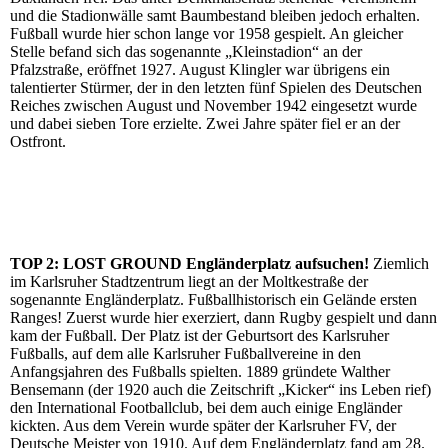
und die Stadionwälle samt Baumbestand bleiben jedoch erhalten.
Fußball wurde hier schon lange vor 1958 gespielt. An gleicher
Stelle befand sich das sogenannte „Kleinstadion“ an der
Pfalzstraße, eröffnet 1927. August Klingler war übrigens ein
talentierter Stürmer, der in den letzten fünf Spielen des Deutschen
Reiches zwischen August und November 1942 eingesetzt wurde
und dabei sieben Tore erzielte. Zwei Jahre später fiel er an der
Ostfront.
TOP 2: LOST GROUND Engländerplatz aufsuchen!
Ziemlich
im Karlsruher Stadtzentrum liegt an der Moltkestraße der
sogenannte Engländerplatz. Fußballhistorisch ein Gelände ersten
Ranges! Zuerst wurde hier exerziert, dann Rugby gespielt und dann
kam der Fußball. Der Platz ist der Geburtsort des Karlsruher
Fußballs, auf dem alle Karlsruher Fußballvereine in den
Anfangsjahren des Fußballs spielten. 1889 gründete Walther
Bensemann (der 1920 auch die Zeitschrift „Kicker“ ins Leben rief)
den International Footballclub, bei dem auch einige Engländer
kickten. Aus dem Verein wurde später der Karlsruher FV, der
Deutsche Meister von 1910. Auf dem Engländerplatz fand am 28.