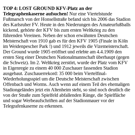
TOP 4: LOST GROUND KFV-Platz an der
Telegraphenkaserne aufsuchen!
Nur eine Viertelstunde
Fußmarsch von der Honsellstraße befand sich bis 2006 das Stadion
des Karlsruher FV. Heute in den Niederungen des Amateurfußballs
kickend, gehörte der KFV bis zum ersten Weltkrieg zu den
führenden Vereinen. Neben der schon erwähnten Deutschen
Meisterschaft von 1910 gab es für den KFV 1905 (Finale in Köln
im Weidenpescher Park !) und 1912 jeweils die Vizemeisterschaft.
Der Ground wurde 1905 eröffnet und erlebte am 4.4.1909 den
ersten Sieg einer Deutschen Nationalmannschaft überhaupt (gegen
die Schweiz). Im 2. Weltkrieg zerstört, wurde der Platz vom KFV
in Eigenregie zu einem 40 000 Zuschauer fassenden Stadion
ausgebaut. Zuschauerrekord: 35 000 beim Viertelfinal-
Wiederholungsspiel um die Deutsche Meisterschaft zwischen
Offenbach und Worms. Auch wenn auf einem Teil des ehemaligen
Stadiongeländes jetzt ein Altenheim steht, so sind noch deutlich die
von der Straße zum Spielfeld abfallenden Ränge, die Spielfläche
und sogar Werbeaufschriften auf der Stadionmauer vor der
Telegrafenkaserne zu erkennen.