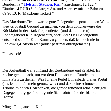
Bundesliga *
Holstein-Stadion, Kiel
* Zuschauer: 12 122 *
Eintritt: 14 EUR (Stehplatz) * An- und Abreise: mit der Bahn zu
69,90 EUR (Maxdome-Ticket) *
Das Maxdome-Ticket war ne gute Gelegenheit, spontan einen Weit-
weg-Großstadt-Ground zu machen, von dem üblicherweise die
Rückfahrt in den stark frequentierten (und daher teuren)
Sonntagabend fällt. Regensburg oder Kiel? Das Bauchgefühl
entschied sich für Kiel. Kaum zu glauben, daß ich noch nie in
Schleswig-Holstein war (außer paar mal durchgefahren).
Fantastisch!
Der Aufenthalt war aufgrund der Zugbindung eng getaktet. Es
reichte gerade noch, um vor dem Hauptact eine Runde um den
Kilia-Platz zu drehen. Was für eine Perle! Ein asbach-uraltes Portal
(das leider nicht mehr genutzt wird) und dazu eine schmucke
Tribüne mit alten Holzbänken, die gerade renoviert wird. Sehr geil!
Dagegen die gegenüberliegende Stahlrohrtribüne der blanke
Horror!
Minga Oida, auch in Kiel!