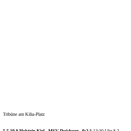
Tribüne am Kilia-Platz
5.5.19 * Holstein Kiel - MSV Duisburg 0:2
* 13:30 Uhr * 2.