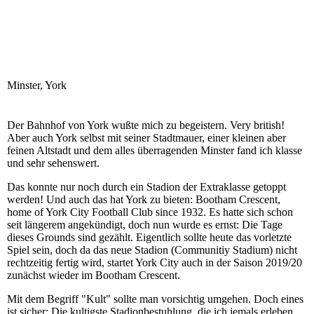
Minster, York
Der Bahnhof von York wußte mich zu begeistern. Very british!
Aber auch York selbst mit seiner Stadtmauer, einer kleinen aber
feinen Altstadt und dem alles überragenden Minster fand ich klasse
und sehr sehenswert.
Das konnte nur noch durch ein Stadion der Extraklasse getoppt
werden! Und auch das hat York zu bieten: Bootham Crescent,
home of York City Football Club since 1932. Es hatte sich schon
seit längerem angekündigt, doch nun wurde es ernst: Die Tage
dieses Grounds sind gezählt. Eigentlich sollte heute das vorletzte
Spiel sein, doch da das neue Stadion (Communitiy Stadium) nicht
rechtzeitig fertig wird, startet York City auch in der Saison 2019/20
zunächst wieder im Bootham Crescent.
Mit dem Begriff "Kult" sollte man vorsichtig umgehen. Doch eines
ist sicher: Die kultigste Stadionbestuhlung, die ich jemals erleben