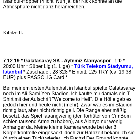
Istanbul-Hopper Pflicht. Nun ja, der Kick konnte an die
Atmosphäre nicht ganz heranreichen.
Kibitze II.
7.12.19 * Galatasaray SK - Aytemiz Alanyaspor 1:0
*
20:00 Uhr * Süper Lig (1. Liga) *
Türk Telekom Stadyumu,
Istanbul
* Zuschauer: 28 328 * Eintritt: 125 TRY (ca. 19,38
EUR) plus PASSOLIG Card *
Bei meinem ersten Aufenthalt in Istanbul spielte Galatasaray
noch im Ali Sami Yen-Stadion. Ich kaufte mir damals ein T-
Shirt mit der Aufschrift "Welcome to Hell". Die Hölle gab es
jedoch hier und heute nicht (mehr). Zwar war es im Stadion
richtig laut, aber nicht richtig geil. Die Ränge eher mäßig
besetzt, das Spiel laaangweilig (der Torhüter von CimBom
schien tausend Arme zu haben), aus Alanya nur wenig
Anhänger da. Meine kleine Kamera wurde bei der 3.
Körperkontrolle eingesackt, doch zur Halbzeit bekam ich sie
(durch einen Trick) wieder. Ich Fuchs! Der Ground konnte