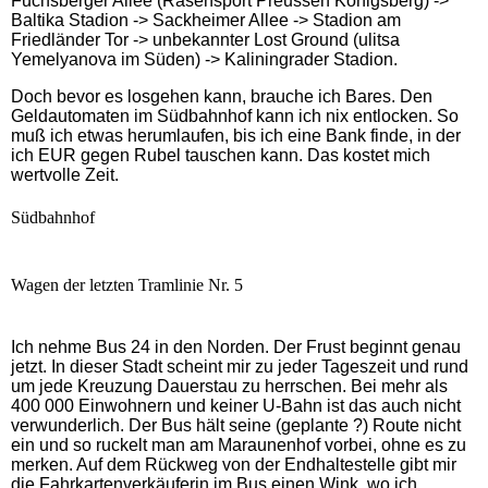
Fuchsberger Allee (Rasensport Preussen Königsberg) ->
Baltika Stadion -> Sackheimer Allee -> Stadion am
Friedländer Tor -> unbekannter Lost Ground (ulitsa
Yemelyanova im Süden) -> Kaliningrader Stadion.
Doch bevor es losgehen kann, brauche ich Bares. Den
Geldautomaten im Südbahnhof kann ich nix entlocken. So
muß ich etwas herumlaufen, bis ich eine Bank finde, in der
ich EUR gegen Rubel tauschen kann. Das kostet mich
wertvolle Zeit.
Südbahnhof
Wagen der letzten Tramlinie Nr. 5
Ich nehme Bus 24 in den Norden. Der Frust beginnt genau
jetzt. In dieser Stadt scheint mir zu jeder Tageszeit und rund
um jede Kreuzung Dauerstau zu herrschen. Bei mehr als
400 000 Einwohnern und keiner U-Bahn ist das auch nicht
verwunderlich. Der Bus hält seine (geplante ?) Route nicht
ein und so ruckelt man am Maraunenhof vorbei, ohne es zu
merken. Auf dem Rückweg von der Endhaltestelle gibt mir
die Fahrkartenverkäuferin im Bus einen Wink, wo ich