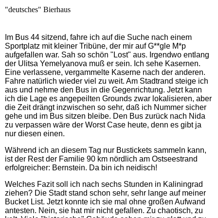
"deutsches" Bierhaus
Im Bus 44 sitzend, fahre ich auf die Suche nach einem
Sportplatz mit kleiner Tribüne, der mir auf G**gle M*p
aufgefallen war. Sah so schön "Lost" aus. Irgendwo entlang
der
Ulitsa Yemelyanova muß er sein. Ich sehe Kasernen.
Eine verlassene, vergammelte Kaserne nach der anderen.
Fahre natürlich wieder viel zu weit. Am Stadtrand steige ich
aus und nehme den Bus in die Gegenrichtung. Jetzt kann
ich die Lage es angepeilten Grounds zwar lokalisieren, aber
die Zeit drängt inzwischen so sehr, daß ich Nummer sicher
gehe und im Bus sitzen bleibe. Den Bus zurück nach Nida
zu verpassen wäre der Worst Case heute, denn es gibt ja
nur diesen einen.
Während ich an diesem Tag nur Bustickets sammeln kann,
ist der Rest der Familie 90 km nördlich am Ostseestrand
erfolgreicher: Bernstein. Da bin ich neidisch!
Welches Fazit soll ich nach sechs Stunden in Kaliningrad
ziehen? Die Stadt stand schon sehr, sehr lange auf meiner
Bucket List. Jetzt konnte ich sie mal ohne großen Aufwand
antesten. Nein, sie hat mir nicht gefallen. Zu chaotisch, zu