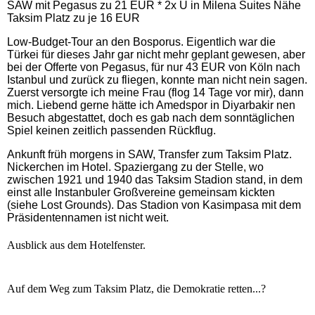
SAW mit Pegasus zu 21 EUR * 2x Ü in Milena Suites Nähe
Taksim Platz zu je 16 EUR
Low-Budget-Tour an den Bosporus. Eigentlich war die
Türkei für dieses Jahr gar nicht mehr geplant gewesen, aber
bei der Offerte von Pegasus, für nur 43 EUR von Köln nach
Istanbul und zurück zu fliegen, konnte man nicht nein sagen.
Zuerst versorgte ich meine Frau (flog 14 Tage vor mir), dann
mich. Liebend gerne hätte ich Amedspor in Diyarbakir nen
Besuch abgestattet, doch es gab nach dem sonntäglichen
Spiel keinen zeitlich passenden Rückflug.
Ankunft früh morgens in SAW, Transfer zum Taksim Platz.
Nickerchen im Hotel. Spaziergang zu der Stelle, wo
zwischen 1921 und 1940 das Taksim Stadion stand, in dem
einst alle Instanbuler Großvereine gemeinsam kickten
(siehe Lost Grounds). Das Stadion von Kasimpasa mit dem
Präsidentennamen ist nicht weit.
Ausblick aus dem Hotelfenster.
Auf dem Weg zum Taksim Platz, die Demokratie retten...?