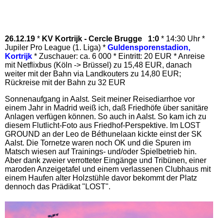
26.12.19
*
KV Kortrijk - Cercle Brugge 1:0
* 14:30 Uhr *
Jupiler Pro League (1. Liga) *
Guldensporenstadion,
Kortrijk
* Zuschauer: ca. 6 000 * Eintritt: 20 EUR * Anreise
mit Netflixbus (Köln -> Brüssel) zu 15,48 EUR, danach
weiter mit der Bahn via Landkouters zu 14,80 EUR;
Rückreise mit der Bahn zu 32 EUR
Sonnenaufgang in Aalst. Seit meiner Reisediarrhoe vor
einem Jahr in Madrid weiß ich, daß Friedhöfe über sanitäre
Anlagen verfügen können. So auch in Aalst. So kam ich zu
diesem Flutlicht-Foto aus Friedhof-Perspektive. Im LOST
GROUND an der Leo de Béthunelaan kickte einst der SK
Aalst. Die Tornetze waren noch OK und die Spuren im
Matsch wiesen auf Trainings- und/oder Spielbetrieb hin.
Aber dank zweier verrotteter Eingänge und Tribünen, einer
maroden Anzeigetafel und einem verlassenen Clubhaus mit
einem Haufen alter Holzstühle davor bekommt der Platz
dennoch das Prädikat "LOST".