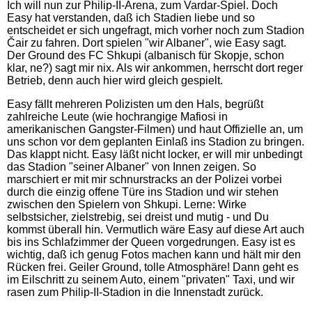
Ich will nun zur Philip-II-Arena, zum Vardar-Spiel. Doch
Easy hat verstanden, daß ich Stadien liebe und so
entscheidet er sich ungefragt, mich vorher noch zum Stadion
Čair zu fahren. Dort spielen "wir Albaner", wie Easy sagt.
Der Ground des FC Shkupi (albanisch für Skopje, schon
klar, ne?) sagt mir nix. Als wir ankommen, herrscht dort reger
Betrieb, denn auch hier wird gleich gespielt.
Easy fällt mehreren Polizisten um den Hals, begrüßt
zahlreiche Leute (wie hochrangige Mafiosi in
amerikanischen Gangster-Filmen) und haut Offizielle an, um
uns schon vor dem geplanten Einlaß ins Stadion zu bringen.
Das klappt nicht. Easy läßt nicht locker, er will mir unbedingt
das Stadion "seiner Albaner" von Innen zeigen. So
marschiert er mit mir schnurstracks an der Polizei vorbei
durch die einzig offene Türe ins Stadion und wir stehen
zwischen den Spielern von Shkupi. Lerne: Wirke
selbstsicher, zielstrebig, sei dreist und mutig - und Du
kommst überall hin. Vermutlich wäre Easy auf diese Art auch
bis ins Schlafzimmer der Queen vorgedrungen. Easy ist es
wichtig, daß ich genug Fotos machen kann und hält mir den
Rücken frei. Geiler Ground, tolle Atmosphäre! Dann geht es
im Eilschritt zu seinem Auto, einem "privaten" Taxi, und wir
rasen zum Philip-II-Stadion in die Innenstadt zurück.