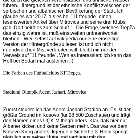
führen. Hintergrund ist der ethnische Konflikt zwischen der
serbischen und albanischen Bevölkerung der Stadt. Ich
glaube es war 2017, als es bei "11 freunde" einen
lesenswerten Artikel über Mitrovica und seine drei Klubs
gab. Dort heißt es zum Schluß "...Die Frage, welches Trep
č
a
das einzig wahre ist, muß einstweilen unbeantwortet
bleiben." Weil selbst auf wikipedia nur eine einseitige
Version der Hintergründe zu lesen ist und ich nicht
irgendwelchen Mist verbreiten will, bleibt mir nur der
Verweis auf "11 freunde". Wen es interessiert: Ich kann das
Heft bei Bedarf mal ausleihen ;-).
Die Farben des Fußballclubs KFTrepça.
Stadiumi Olimpik Adem Jashari, Mitrovica.
Zuerst steuere ich das Adem-Jashari Stadion an. Es ist der
größte Ground im Kosovo (für 28 500 Zuschauer) und trägt
den Namen eines UÇK-Mitbegründers. Klar, daß hier nur
Albaner kicken und keine Serben mehr. Das war vor dem
Kosovo-Krieg anders. Irgendein Sicherheits-Heini springt
plötzlich aus seiner Hütte und verbietet mir das