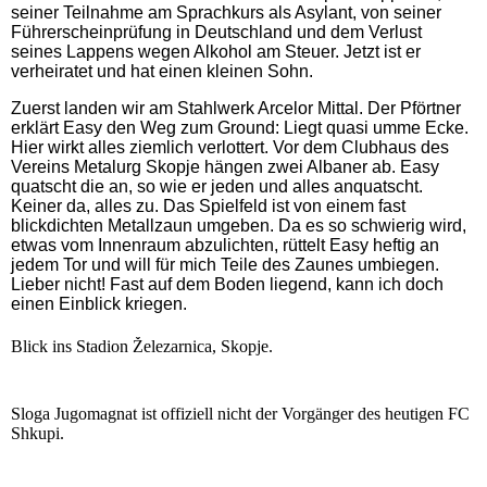
seiner Teilnahme am Sprachkurs als Asylant, von seiner
Führerscheinprüfung in Deutschland und dem Verlust
seines Lappens wegen Alkohol am Steuer. Jetzt ist er
verheiratet und hat einen kleinen Sohn.
Zuerst landen wir am Stahlwerk Arcelor Mittal. Der Pförtner
erklärt Easy den Weg zum Ground: Liegt quasi umme Ecke.
Hier wirkt alles ziemlich verlottert. Vor dem Clubhaus des
Vereins Metalurg Skopje hängen zwei Albaner ab. Easy
quatscht die an, so wie er jeden und alles anquatscht.
Keiner da, alles zu. Das Spielfeld ist von einem fast
blickdichten Metallzaun umgeben. Da es so schwierig wird,
etwas vom Innenraum abzulichten, rüttelt Easy heftig an
jedem Tor und will für mich Teile des Zaunes umbiegen.
Lieber nicht! Fast auf dem Boden liegend, kann ich doch
einen Einblick kriegen.
Blick ins Stadion Železarnica, Skopje.
Sloga Jugomagnat ist offiziell nicht der Vorgänger des heutigen FC
Shkupi.