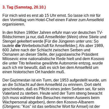
3. Tag (Samstag, 20.10.)
Für mich wird es erst ab 15 Uhr ernst. So lasse ich mir für
den Vormittag vom Hotel-Chef einen Fahrer zum Amselfeld
organisieren.
In den frühen 1980er Jahren erfuhr man vor deutschen TV-
Bildschirmen ja nur, daß Amselfelder (Wein) ohne Stiele und
Stengel gekeltert werde [Für die Jüngeren unter uns: So
lautete
die
Werbebotschaft für Amselfelder.]. Als aber 1989,
600 Jahre nach der Schlacht zwischen Serben und
Osmanen an dieser Stelle, der jugoslawische Präsident
Milosevic eine nationalistische Rede hielt und dem Kosovo
die unter Tito teilweise gewährte Autonomi
e entzog, wurde
auch ich mir bewußt, daß es sich bei dem Amselfeld um
einen historischen Ort handeln muß.
Der Gazimestan ist ein Turm, der 1953 aufgestellt wurde, um
an die Schlacht auf dem Amselfeld zu erinnern. Dort steht
geschrieben, daß es Pflicht eines jeden Serben sei, für sein
Vaterland zu sterben. Heute wird der Turm streng bewacht
(ich muss während des Besuches meinen Ausweis beim
Wachpersonal abgeben), denn den Kosovo-Albanern
(Übrigens: "Kos" ist das serbische Wort für Amsel) ist der