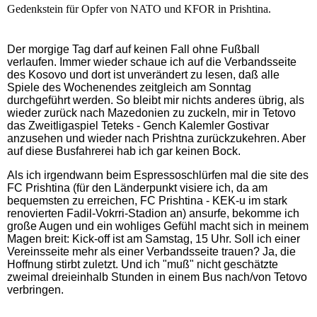
Gedenkstein für Opfer von NATO und KFOR in Prishtina.
Der morgige Tag darf auf keinen Fall ohne Fußball
verlaufen. Immer wieder schaue ich auf die Verbandsseite
des Kosovo und dort ist unverändert zu lesen, daß alle
Spiele des Wochenendes zeitgleich am Sonntag
durchgeführt werden. So bleibt mir nichts anderes übrig, als
wieder zurück nach Mazedonien zu zuckeln, mir in Tetovo
das Zweitligaspiel Teteks - Gench Kalemler Gostivar
anzusehen und wieder nach Prishtna zurückzukehren. Aber
auf diese Busfahrerei hab ich gar keinen Bock.
Als ich irgendwann beim Espressoschlürfen mal die site des
FC Prishtina (für den Länderpunkt visiere ich, da am
bequemsten zu erreichen, FC Prishtina - KEK-u im stark
renovierten Fadil-Vokrri-Stadion a
n) ansurfe, bekomme ich
große Augen und ein wohliges Gefühl macht sich in meinem
Magen breit: Kick-off ist am Samstag, 15 Uhr. Soll ich einer
Vereinsseite mehr als einer Verbandsseite trauen? Ja, die
Hoffnung stirbt zuletzt. Und ich "muß" nicht geschätzte
zweimal dreieinhalb Stunden in einem Bus nach/von Tetovo
verbringen.