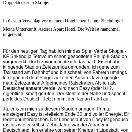
Doppeldecker in Skopje.
In diesem Verschlag vor meinem Hotel leben Leute. Flüchtlinge?
Meine Unterkunft: Asteras Apart Hotel. Die Welt ist manchmal
ungerecht!
Für den heutigen Tag hab ich mir das Spiel Vardar Skopje -
KF Shkendija Tetovo im schon gespotteten Philip-II-Stadion
vorgemerkt. Doch zuvor möchte ich das nach Eisenbahn
klingende Stadion
Železarnica umrunden. Ich gehe zum
Taxistand am Bahnhof und bin schnell von Fahrern umringt.
Ich tippe mit dem Finger auf einen Ausdruck von google
map:
Železarnica! Allgemeines Rätselraten. Als ich als
Deutscher enttarnt werde, wird nach Easy (oder Isi ?,
eigentlich Ismet) gerufen. Der steht in der Nähe und spricht
perfektes Deutsch. Jetzt nimmt der Tag an Fahrt auf.
Ja, er kann mich zu diesem Stadion bringen. Prima,
einsteigen! Easy ist vielleicht Ende 30 und voller Energie. Er
redet ununterbrochen. Der Lebenslauf von Easy ist genauso
rastlos wie er selbst: Zehn Jahre war der Albaner in
Deutschland. Ich erfahre von seiner Kneipe in Lippstadt, von