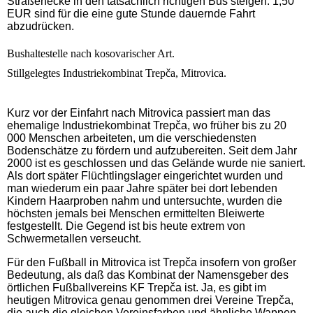
Straßenecke in den tatsächlich richtigen Bus steigen. 1,50
EUR sind für die eine gute Stunde dauernde Fahrt
abzudrücken.
Bushaltestelle nach kosovarischer Art.
Stillgelegtes Industriekombinat Trepča, Mitrovica.
Kurz vor der Einfahrt nach Mitrovica passiert man das
ehemalige Industriekombinat Trepča, wo früher bis zu 20
000 Menschen arbeiteten, um die verschiedensten
Bodenschätze zu fördern und aufzubereiten. Seit dem Jahr
2000 ist es geschlossen und das Gelände wurde nie saniert.
Als dort später Flüchtlingslager eingerichtet wurden und
man wiederum ein paar Jahre später bei dort lebenden
Kindern Haarproben nahm und untersuchte, wurden die
höchsten jemals bei Menschen ermittelten Bleiwerte
festgestellt. Die Gegend ist bis heute extrem von
Schwermetallen verseucht.
Für den Fußball in Mitrovica ist Trepča insofern von großer
Bedeutung, als daß das Kombinat der Namensgeber des
örtlichen Fußballvereins KF
Trepča ist. Ja, es gibt im
heutigen Mitrovica genau genommen drei Vereine
Trepča,
die auch die gleichen Vereinsfarben und ähnliche Wappen