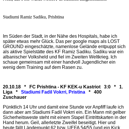
Stadiumi Ramiz Sadiku, Prishtina
Im Süden der Stadt, in der Nähe des Hospitals, habe ich
später etwas mehr Glück. Das per google maps als LOST
GROUND eingeschätzte, namenlose Gelände entpuppt sich
als aktive Spielstätte des KF Ramiz Sadiku. Sadiku war ein
albanischer Volksheld und fiel im Zweiten Weltkrieg. Ich
schaue gemeinsam mit einer handvoll Jugendlicher ein
wenig dem Training auf dem Rasen zu.
20.10.18 * FC Prishtina - KF KEK-u Kastriot 3:0 * 1.
Liga *
Stadiumi Fadil Vokrri, Pristina
* 400
Zuschauer
Pünktlich 14 Uhr und damit eine Stunde vor Anpfiff laufe ich
dann aber am Stadiumi Fadil Vokrri ein. Ein Mann mit gelber
Sicherheitsweste steht mit einem Stapel Eintrittskarten in der
Hand herum. Geil, allerletzte Zweifel beseitigt. Hier und
heute fällt Länderpunkt 62 bzw. UEFA 54/55 (und ein Kick