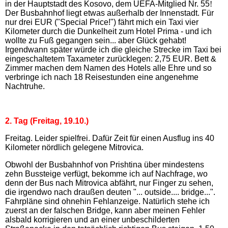
in der Hauptstadt des Kosovo, dem UEFA-Mitglied Nr. 55
!
Der Busbahnhof liegt etwas außerhalb der Innenstadt. Für
nur drei EUR ("Special Price!") fährt mich ein Taxi vier
Kilometer durch die Dunkelheit zum Hotel Prima - und ich
wollte zu Fuß gegangen sein... aber Glück gehabt!
Irgendwann später würde ich die gleiche Strecke im Taxi bei
eingeschaltetem Taxameter zurücklegen: 2,75 EUR. Bett &
Zimmer machen dem Namen des Hotels alle Ehre und so
verbringe ich nach 18 Reisestunden eine angenehme
Nachtruhe.
2. Tag (Freitag, 19.10.)
Freitag. Leider spielfrei. Dafür Zeit für einen Ausflug ins 40
Kilometer nördlich gelegene Mitrovica.
Obwohl der Busbahnhof von Prishtina über mindestens
zehn Bussteige verfügt, bekomme ich auf Nachfrage, wo
denn der Bus nach Mitrovica abfährt, nur Finger zu sehen,
die irgendwo nach draußen deuten "... outside.... bridge...".
Fahrpläne sind ohnehin Fehlanzeige. Natürlich stehe ich
zuerst an der falschen Bridge, kann aber meinen Fehler
alsbald korrigieren und an einer unbeschilderten