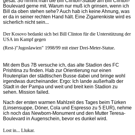
gesät. So nimmt man die Bill Clinton-Statue am Bill Clinton-
Boulevard gerne mit. Warum nur muß ich grinsen, wenn ich
Bill da oben stehen sehe? Auch hab ich keine Ahnung, was
er da in seiner rechten Hand hält. Eine Zigarrenkiste wird es
sicherlich nicht sein...
Der Kosovo bedankt sich bei Bill Clinton für die Unterstützung der
USA im Kampf gegen
(Rest-)"Jugoslawien" 1998/99 mit einer Drei-Meter-Statue.
Mit dem Bus 7B versuche ich, das alte Stadion des FC
Prishtina zu finden. Hab zur Orientierung nur einen
Routenplan der städtischen Busse dabei und bringe wohl
irgendwas durcheinander. Ergo: Ich lande außerhalb der
Stadt in der Pampa und weit und breit kein Stadion zu
sehen. Mission failed.
Nach der ersten warmen Mahlzeit des Tages beim Türken
(Linsensuppe, Döner, Cola und Espresso zu 5 EUR), nehme
ich noch das Newborn-Monument und den Mutter Teresa-
Boulevard in Augenschein, bevor es dunkel wird.
Lost in... Llukar.