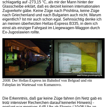
schlagartig auf -273,15 °C, als mir der Mann hinter der
Glasscheibe erklärt, daß es derzeit keinen internationalen
Zugverkehr gäbe. Keine Züge nach Prishtina, keine Züge
nach Griechenland und nach Bulgarien auch nicht. Warum
eigentlich? Ist mir auch schon egal. Sehnsüchtig denke ich
an meinen überheizten Hellas-Express B335, in dem ich
einst als einziger Fahrgast im Liegewagen-Waggon durch
Ex-Jugoslawien rollte.
2008: Der Hellas-Express im Bahnhof von Belgrad und ein
Fahrplan im Wartesaal von Kumanovo.
Die Erkenntnis, daß gar keine Züge fahren (im Netz gab es
trotz intensiver Recherchen darauf keinerlei Hinweis) -
geplant war montags 4:45 Uhr ab Skopje / 10:08 Uhr an