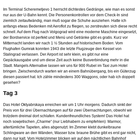
Im Terminal Scheremetjevo 1 herrscht dichtestes Gedränge, wie man es sonst
nur aus der U-Bahn kennt. Die Personenkontrollen vor dem Check-In sind
ziemlich zeitaufwändig, man muß sogar die Schuhe ausziehen. Hatte ich
anfangs etwas Bedenken mit Aeroflot zu fliegen, so zerstreuten sich diese recht
schnell. Auf dem Flug nach Volgograd wird eine moderne Maschine eingesetzt,
der Bordservice ist perfekt und Menü und Getränke gibt es gratis. Kurz vor
Mitternacht landen wir nach 1 ½ Stunden auf historischem Boden: Vom
Flughafen Gumrak konnten 1943 die letzte Flugzeuge den Kessel von
Stalingrad verlassen. Der Airport ist sehr klein, es gibt nur eine
Gepäckausgabe und um diese Zeit auch keine Busverbindung mehr in die
Stadt. Mangels Alternative lassen wir uns für 900 Rubel im Taxi zum Hotel
bringen. Zwischendurch warten wir an einem Bahnübergang, bis ein Güterzug
diesen passiert hat. Ich zähle mindestens 300 Waggons, oder hab ich doppelt
gesehen?
Tag 3
Das Hotel Oktyabrskaya erreichen wir um 1 Uhr morgens. Dadurch sinkt der
Preis von für drei Übernachtungen auf für zwei Übernachtungen, obwohl wir
trotzdem dreimal dort schlafen. Kundenfreundliches System! Das Hotel hat
noch sowjetischen „Charme“ (nur Liebhabern zu empfehlen): Marmor,
altertümliche Tapeten, alles abgenutzt. Im Zimmer klebt dunkelbraune
Schlingware an den Wänden, Wasser bzw. braune Brühe gibt es erst gar nicht,
dann nur kalt. Vom Hotelzimmer blicken wir auf den nächtlichen Bahnhof