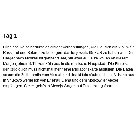
Tag 1
Für diese Reise bedurfte es einiger Vorbereitungen, wie u.a. sich ein Visum für
Russland und Belarus zu besorgen, das für jeweils 65 EUR zu haben war. Der
Flieger nach Moskau ist gähnend leer, nur etwa 40 Leute wollen an diesem
Morgen, einem 9/11, von Köln aus in die russische Hauptstadt. Die Einreise
geht zügig, ich muss nicht mal mehr eine Migrationskarte ausfüllen. Die Daten
scannt die Zollbeamtin vom Visa ab und druckt fein säuberlich die M-Karte aus.
In Vnukovo werde ich von Ehefrau Elena und dem Moskowiter Alexej
empfangen. Gleich geht’s in Alexejs Wagen auf Entdeckungsfahrt.