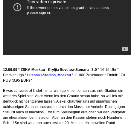
12.09.09 *
ZSKA Moskau - Kryljia Sovetow Samara 3:0
* 16:15 Uhr *
Premier Liga *
Lushniki-Stadion, Moskau
* 11 000 Zuschauer * Eintritt: 170
RUB (3,95 EUR) *
Etwas zeitversetzt findet im nur wenige km entfernten Lushniki-Stadion ein
weiteres Spiel statt. Auch wenn ich den Ground schon habe, so will ich mir
denKkick nicht entgehen lassen. Alexej chauffiert uns auf gigantischen
achtspurigen Strassen souverän durch den Moskauer Verkehr. Doch gegen
Stau ist auch er machtlos. Erst zum Spielbeginn erreichen wir den Parkplatz
am ehemaligen Leninstadion. Aber an den Kassen stehen noch Hunderte…
Sch…! So sind wir dann auch erst zur 20. Minute drin im weiten Rund.