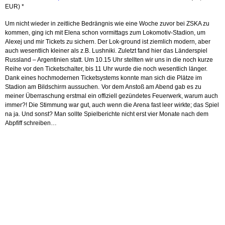
EUR) *
Um nicht wieder in zeitliche Bedrängnis wie eine Woche zuvor bei ZSKA zu
kommen, ging ich mit Elena schon vormittags zum Lokomotiv-Stadion, um
Alexej und mir Tickets zu sichern. Der Lok-ground ist ziemlich modern, aber
auch wesentlich kleiner als z.B. Lushniki. Zuletzt fand hier das Länderspiel
Russland – Argentinien statt. Um 10.15 Uhr stellten wir uns in die noch kurze
Reihe vor den Ticketschalter, bis 11 Uhr wurde die noch wesentlich länger.
Dank eines hochmodernen Ticketsystems konnte man sich die Plätze im
Stadion am Bildschirm aussuchen.
Vor dem Anstoß am Abend gab es zu
meiner Überraschung erstmal ein offiziell gezündetes Feuerwerk, warum auch
immer?! Die Stimmung war gut, auch wenn die Arena fast leer wirkte; das Spiel
na ja. Und sonst? Man sollte Spielberichte nicht erst vier Monate nach dem
Abpfiff schreiben…