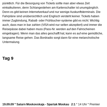
pünktlich. Für die Besorgung von Tickets sollte man aber etwas Zeit
einkalkulieren, denn Schlangestehen am Kartenschalter ist unumgänglich.
Denn es gibt keinen Internetverkauf und nur wenige Auskunftsterminals. Die
Fahrpläne sind unübersichtlich und Englisch versteht keiner. Tickets haben
immer Zugbindung, Rabatt- oder Frühbucher-systeme gibt es nicht. Wichtig
auch, dass man in bar zahlen (VISA wird nur selten akzeptiert) und immer die
Reisepässe dabei haben muss (Pass-Nr. werden auf den Fahrscheinen
eingetragen). Wenn man das alles geschafft hat, kann es auf eine gemütliche,
langsame Reise gehen. Das Bordradio sorgt dann für eine melancholische
Untermalung.
Tag 9
19.09.09 *
Saturn Moskovskaja - Spartak Moskau 2:1
* 14 Uhr * Premier