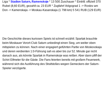
Liga *
Stadion Saturn, Ramenskoje
* 13 500 Zuschauer * Eintritt: offiziell 370
Rubel (8,60 EUR), gezahlt ca. 23 EUR * Zugfahrt Volgograd 1 -> Rostov am
Don -> Kamenskaja -> Moskau-Kasanskaja (1 798 km) 5 541 RUB (129 EUR)
Die Geschichte dieses kuriosen Spiels ist schnell erzählt: Spartak brauchte
beim Moskauer Vorort-Club Saturn unbedingt einen Sieg, um weiter oben
mitspielen zu können. Nach einer engagiert geführten Partie von Moskovskaja
und deren verdienten 1:0-Führung sah es aber bis zur 52. Minute gar nicht
danach aus, als könnte Spartak in Ramenskoje was reißen. Aber dann pfiff der
Schiri Elfmeter für die Gäste. Die Fans feierten bereits mit großem Feuerwerk,
während sich die Ausführung des Strafstoßes wegen Gemeckers der Saturn-
Spieler verzögerte.