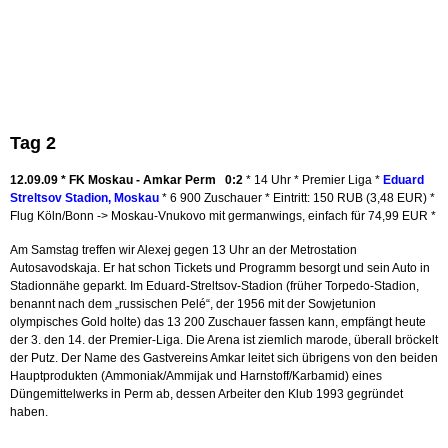
Tag 2
12.09.09 * FK Moskau - Amkar Perm 0:2
* 14 Uhr * Premier Liga *
Eduard
Streltsov Stadion, Moskau
* 6 900 Zuschauer * Eintritt: 150 RUB (3,48 EUR) *
Flug Köln/Bonn -> Moskau-Vnukovo mit germanwings, einfach für 74,99 EUR *
Am Samstag treffen wir Alexej gegen 13 Uhr an der Metrostation
Autosavodskaja. Er hat schon Tickets und Programm besorgt und sein Auto in
Stadionnähe geparkt. Im Eduard-Streltsov-Stadion (früher Torpedo-Stadion,
benannt nach dem „russischen Pelé“, der 1956 mit der Sowjetunion
olympisches Gold holte) das 13 200 Zuschauer fassen kann, empfängt heute
der 3. den 14. der Premier-Liga. Die Arena ist ziemlich marode, überall bröckelt
der Putz. Der Name des Gastvereins Amkar leitet sich übrigens von den beiden
Hauptprodukten (Ammoniak/Ammijak und Harnstoff/Karbamid) eines
Düngemittelwerks in Perm ab, dessen Arbeiter den Klub 1993 gegründet
haben.