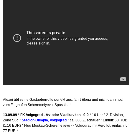
Alexej übt seine Gastgeberrolle perfekt aus, fährt Elena und mich dann noch
zum Flughafen Scheremetyevo. Spassibo!
13.09.09 *
FK Volgograd - Avtodor Vladikavkas 0:0
* 16 Uhr * 2. Division,
Zone Süd *
Stadion Olimpia, Volgograd
* ca. 300 Zuschauer * Eintritt: 50 RUB
(1,16 EUR) * Flug Moskau-Scheremetjevo -> Volgograd mit Aeroflot, einfach für
77 EUR *