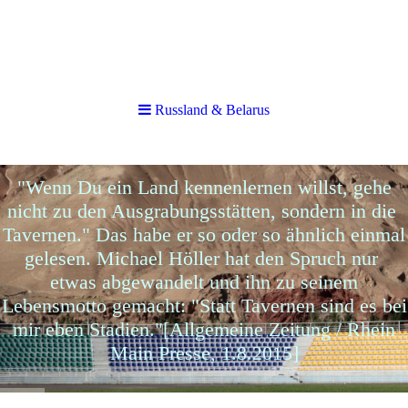
Russland & Belarus
Russland & Belarus
"Wenn Du ein Land kennenlernen willst, gehe
nicht zu den Ausgrabungsstätten, sondern in die
Tavernen." Das habe er so oder so ähnlich einmal
gelesen. Michael Höller hat den Spruch nur
etwas abgewandelt und ihn zu seinem
Lebensmotto gemacht: "Statt Tavernen sind es bei
mir eben Stadien."[Allgemeine Zeitung / Rhein
Main Presse, 1.8.2015]