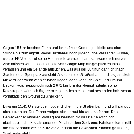
Gegen 15 Uhr brechen Elena und ich auf zum Ground, es bleibt uns eine
Stunde bis zum Anpfiff. Weder Taxifahrer noch jugendliche Passanten wissen,
wo der FK Volgograd seine Heimspiele austrägt. Langsam werde ich nervös.
Also müssen wir uns doch auf die von Google Map ausgespuckten Infos
verlassen und ein Gelände aufsuchen, was aus der Luft nun gar nicht nach
Stadion oder Sportplatz aussieht. Also ab in die Straßenbahn und losgezuckelt.
Mir wird klar, wenn wir hier falsch liegen, dann kann ich Spiel und Ground
knicken, was hoppertechnisch 2 671 km fern der Heimat natürlich eine
Katastrophe wäre. Ich ärgere mich, dass ich nicht darauf bestanden hab, schon
vormittags den Ground zu „checken“.
Etwa um 15:45 Uhr steigt ein Jugendlicher in die Straßenbahn und will partout
nicht bezahlen. Der Fahrer weigert sich darauf hin weiterzufahren. Das
Gemecker der anderen Passagiere beeindruckt das kleine Arschloch
überhaupt nicht. Erst als einer der Mitfahrer dem Sack eine Fahrkarte kauft, rollt
die Straßenbahn weiter. Kurz vor vier dann die Gewissheit: Stadion gefunden,
Spiel findet statt!