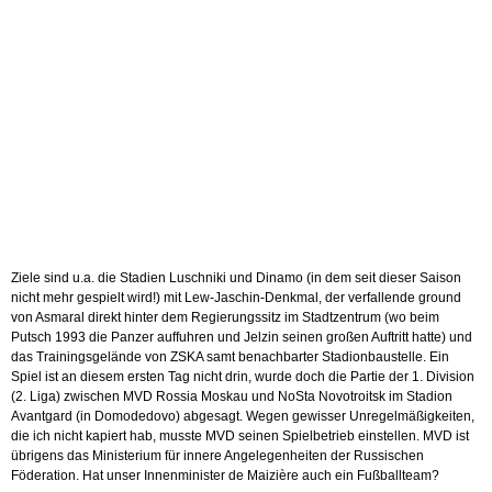
Ziele sind u.a. die Stadien Luschniki und Dinamo (in dem seit dieser Saison
nicht mehr gespielt wird!) mit Lew-Jaschin-Denkmal, der verfallende ground
von Asmaral direkt hinter dem Regierungssitz im Stadtzentrum (wo beim
Putsch 1993 die Panzer auffuhren und Jelzin seinen großen Auftritt hatte) und
das Trainingsgelände von ZSKA samt benachbarter Stadionbaustelle. Ein
Spiel ist an diesem ersten Tag nicht drin, wurde doch die Partie der 1. Division
(2. Liga) zwischen MVD Rossia Moskau und NoSta Novotroitsk im Stadion
Avantgard (in Domodedovo) abgesagt. Wegen gewisser Unregelmäßigkeiten,
die ich nicht kapiert hab, musste MVD seinen Spielbetrieb einstellen. MVD ist
übrigens das Ministerium für innere Angelegenheiten der Russischen
Föderation. Hat unser Innenminister de Maizière auch ein Fußballteam?