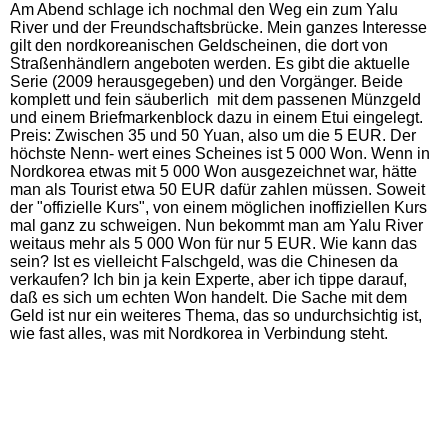
Am Abend schlage ich nochmal den Weg ein zum Yalu
River und der Freundschaftsbrücke. Mein ganzes Interesse
gilt den nordkoreanischen Geldscheinen, die dort von
Straßenhändlern angeboten werden. Es gibt die aktuelle
Serie (2009 herausgegeben) und den Vorgänger. Beide
komplett und fein säuberlich mit dem passenen Münzgeld
und einem Briefmarkenblock dazu
in einem Etui eingelegt
.
Preis: Zwischen 35 und 50 Yuan, also um die 5 EUR. Der
höchste Nenn- wert eines Scheines ist 5 000 Won. Wenn in
Nordkorea etwas mit 5 000 Won ausgezeichnet war, hätte
man als Tourist etwa 50 EUR dafür zahlen müssen. Soweit
der "offizielle Kurs", von einem möglichen inoffiziellen Kurs
mal ganz zu schweigen. Nun bekommt man am Yalu River
weitaus mehr als 5 000 Won für nur 5 EUR. Wie kann das
sein? Ist es vielleicht Falschgeld, was die Chinesen da
verkaufen? Ich bin ja kein Experte, aber ich tippe darauf,
daß es sich um echten Won handelt. Die Sache mit dem
Geld ist nur ein weiteres Thema, das so undurchsichtig ist,
wie fast alles, was mit Nordkorea in Verbindung steht.