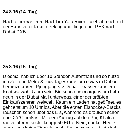
24.8.16 (14. Tag)
Nach einer weiteren Nacht im Yalu River Hotel fahre ich mit
der Bahn zurück nach Peking und fliege über PEK nach
Dubai DXB.
25.8.16 (15. Tag)
Diesmal hab ich über 10 Stunden Aufenthalt und so nutze
ich Zeit und Metro & Bus-Tageskarte, um etwas in Dubai
herumzufahren. Pjöngjang <-> Dubai - krasser kann ein
Kontrast wohl kaum sein. Bin schon um morgens um halb
neun in der Dubai Mall unterwegs, einer der größten
Einkaufszentren weltweit. Kaum ein Laden hat geöffnet, es
geht erst um 10 Uhr los. Aber die ersten Eishockey-Cracks
rauschen schon über das Eis, während es draußen schon
über 35°C heiß ist. Mit dem Aufzug auf den Burj Khalifa
raufzufahren, kostet knapp 50 EUR. Nein, danke! Heute
wäre auch keine Timeslot mehr frei gewesen. Ich bin froh,