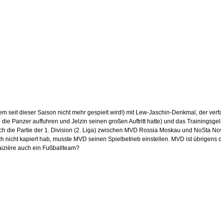
dem seit dieser Saison nicht mehr gespielt wird!) mit Lew-Jaschin-Denkmal, der ver
die Panzer auffuhren und Jelzin seinen großen Auftritt hatte) und das Trainingsg
doch die Partie der 1. Division (2. Liga) zwischen MVD Rossia Moskau und NoSta N
 nicht kapiert hab, musste MVD seinen Spielbetrieb einstellen. MVD ist übrigens 
aizière auch ein Fußballteam?