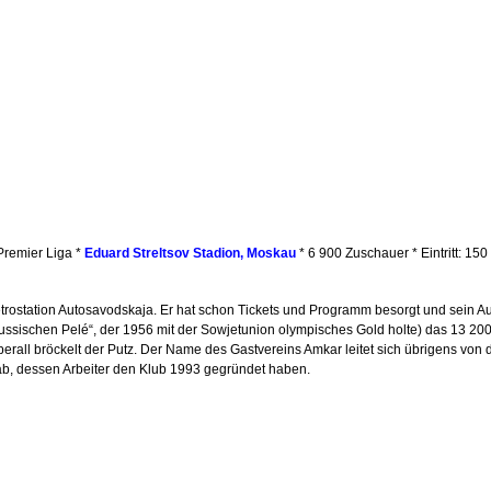
 Premier Liga *
Eduard Streltsov Stadion, Moskau
* 6 900 Zuschauer * Eintritt: 1
trostation Autosavodskaja. Er hat schon Tickets und Programm besorgt und sein Au
ussischen Pelé“, der 1956 mit der Sowjetunion olympisches Gold holte) das 13 20
 überall bröckelt der Putz. Der Name des Gastvereins Amkar leitet sich übrigens 
ab, dessen Arbeiter den Klub 1993 gegründet haben.