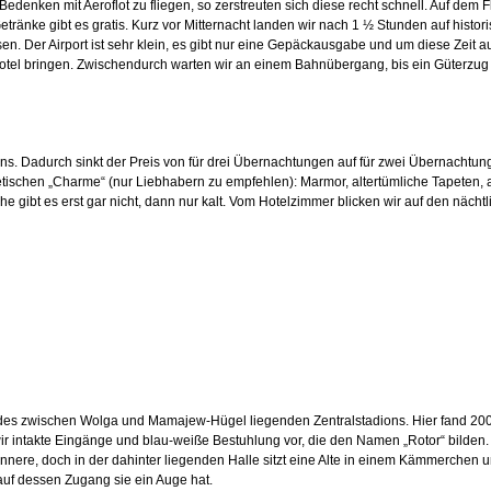
edenken mit Aeroflot zu fliegen, so zerstreuten sich diese recht schnell. Auf de
 Getränke gibt es gratis. Kurz vor Mitternacht landen wir nach 1 ½ Stunden auf hi
sen. Der Airport ist sehr klein, es gibt nur eine Gepäckausgabe und um diese Zeit
Hotel bringen. Zwischendurch warten wir an einem Bahnübergang, bis ein Güterzug 
s. Dadurch sinkt der Preis von für drei Übernachtungen auf für zwei Übernachtung
ischen „Charme“ (nur Liebhabern zu empfehlen): Marmor, altertümliche Tapeten, 
ibt es erst gar nicht, dann nur kalt. Vom Hotelzimmer blicken wir auf den nächtl
es zwischen Wolga und Mamajew-Hügel liegenden Zentralstadions. Hier fand 2009 
 wir intakte Eingänge und blau-weiße Bestuhlung vor, die den Namen „Rotor“ bilden.
innere, doch in der dahinter liegenden Halle sitzt eine Alte in einem Kämmerchen u
auf dessen Zugang sie ein Auge hat.