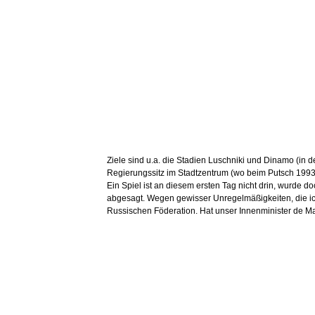
Ziele sind u.a. die Stadien Luschniki und Dinamo (in 
Regierungssitz im Stadtzentrum (wo beim Putsch 1993 
Ein Spiel ist an diesem ersten Tag nicht drin, wurde 
abgesagt. Wegen gewisser Unregelmäßigkeiten, die ich
Russischen Föderation. Hat unser Innenminister de M