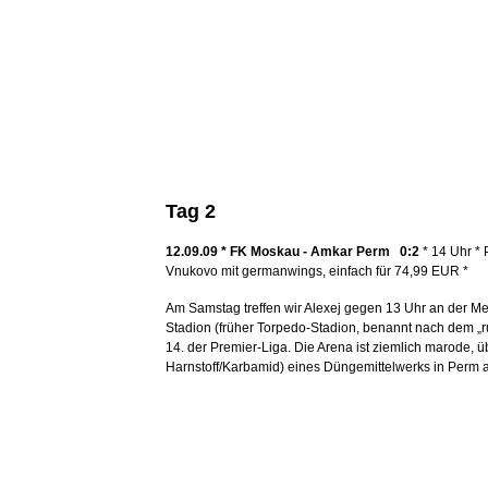
Tag 2
12.09.09 * FK Moskau - Amkar Perm 0:2
* 14 Uhr *
Vnukovo mit germanwings, einfach für 74,99 EUR *
Am Samstag treffen wir Alexej gegen 13 Uhr an der Me
Stadion (früher Torpedo-Stadion, benannt nach dem „r
14. der Premier-Liga. Die Arena ist ziemlich marode,
Harnstoff/Karbamid) eines Düngemittelwerks in Perm 