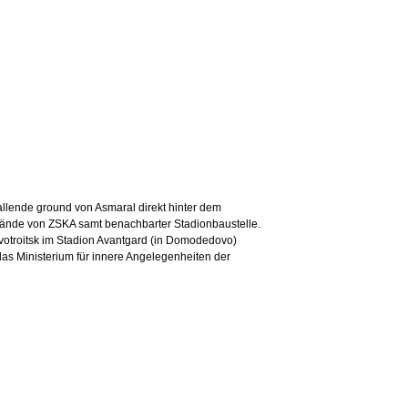
fallende ground von Asmaral direkt hinter dem
elände von ZSKA samt benachbarter Stadionbaustelle.
ovotroitsk im Stadion Avantgard (in Domodedovo)
das Ministerium für innere Angelegenheiten der