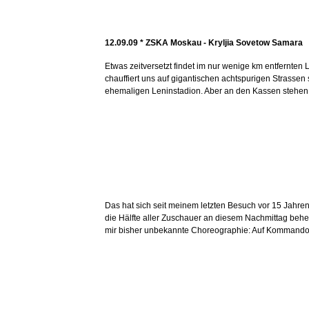
12.09.09 *
ZSKA Moskau - Kryljia Sovetow Samara 
Etwas zeitversetzt findet im nur wenige km entfernten 
chauffiert uns auf gigantischen achtspurigen Strasse
ehemaligen Leninstadion. Aber an den Kassen stehen 
Das hat sich seit meinem letzten Besuch vor 15 Jahr
die Hälfte aller Zuschauer an diesem Nachmittag behe
mir bisher unbekannte Choreographie: Auf Kommando we