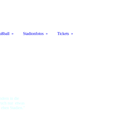
ußball
Stadionfotos
Tickets
ndern in die
pruch nur etwas
 eben Stadien."