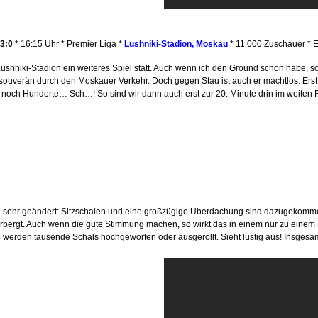
3:0
* 16:15 Uhr * Premier Liga *
Lushniki-Stadion, Moskau
* 11 000 Zuschauer * E
Lushniki-Stadion ein weiteres Spiel statt. Auch wenn ich den Ground schon habe, so
n souverän durch den Moskauer Verkehr. Doch gegen Stau ist auch er machtlos. Ers
noch Hunderte… Sch…! So sind wir dann auch erst zur 20. Minute drin im weiten 
en sehr geändert: Sitzschalen und eine großzügige Überdachung sind dazugekomme
rbergt. Auch wenn die gute Stimmung machen, so wirkt das in einem nur zu einem 
rden tausende Schals hochgeworfen oder ausgerollt. Sieht lustig aus! Insgesamt 