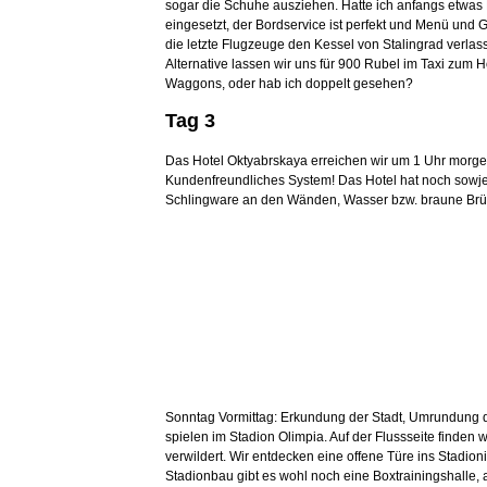
sogar die Schuhe ausziehen. Hatte ich anfangs etwas B
eingesetzt, der Bordservice ist perfekt und Menü und
die letzte Flugzeuge den Kessel von Stalingrad verlas
Alternative lassen wir uns für 900 Rubel im Taxi zum 
Waggons, oder hab ich doppelt gesehen?
Tag 3
Das Hotel Oktyabrskaya erreichen wir um 1 Uhr morgen
Kundenfreundliches System! Das Hotel hat noch sowjet
Schlingware an den Wänden, Wasser bzw. braune Brühe g
Sonntag Vormittag: Erkundung der Stadt, Umrundung d
spielen im Stadion Olimpia. Auf der Flussseite finden
verwildert. Wir entdecken eine offene Türe ins Stadion
Stadionbau gibt es wohl noch eine Boxtrainingshalle, 