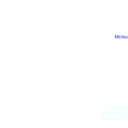
Michas
"Wenn Du ei
Tavernen." Das
abgewandelt un