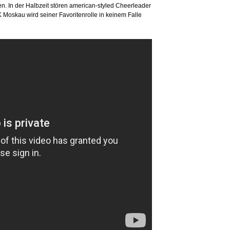
n. In der Halbzeit stören american-styled Cheerleader
 Moskau wird seiner Favoritenrolle in keinem Falle