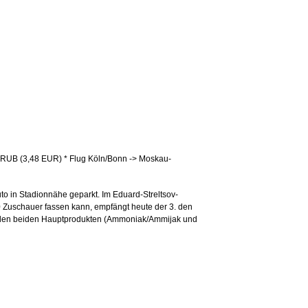
50 RUB (3,48 EUR) * Flug Köln/Bonn -> Moskau-
to in Stadionnähe geparkt. Im Eduard-Streltsov-
0 Zuschauer fassen kann, empfängt heute der 3. den
von den beiden Hauptprodukten (Ammoniak/Ammijak und