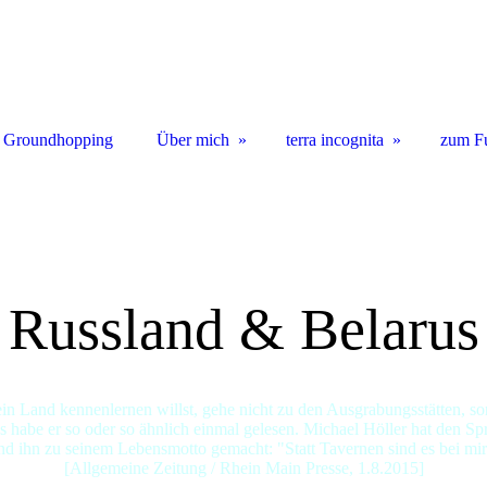
 Groundhopping
Über mich
terra incognita
zum F
Russland & Belarus
n Land kennenlernen willst, gehe nicht zu den Ausgrabungsstätten, so
 habe er so oder so ähnlich einmal gelesen. Michael Höller hat den S
d ihn zu seinem Lebensmotto gemacht: "Statt Tavernen sind es bei mir
[Allgemeine Zeitung / Rhein Main Presse, 1.8.2015]