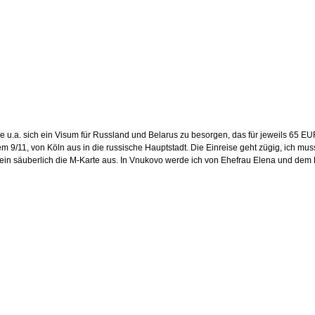
ie u.a. sich ein Visum für Russland und Belarus zu besorgen, das für jeweils 65 
 9/11, von Köln aus in die russische Hauptstadt. Die Einreise geht zügig, ich muss
fein säuberlich die M-Karte aus. In Vnukovo werde ich von Ehefrau Elena und dem 