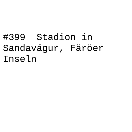
IMG_9138
IMG_9139
#399 Stadion in
Sandavágur, Färöer
Inseln
IMG_9033
IMG_9036
IMG_9053
IMG_9055
IMG_9056
IMG_9057