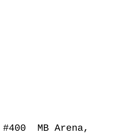
IMG_9199
IMG_9199a
IMG_9205
IMG_9209
IMG_9212
IMG_9213
IMG_9215
IMG_9224
IMG_9226
IMG_9227
#400 MB Arena,