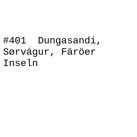
IMG_9980
IMG_9982
#401 Dungasandi,
Sørvágur, Färöer
Inseln
IMG_9174
IMG_9186
IMG_9187
IMG_9197
IMG_9198