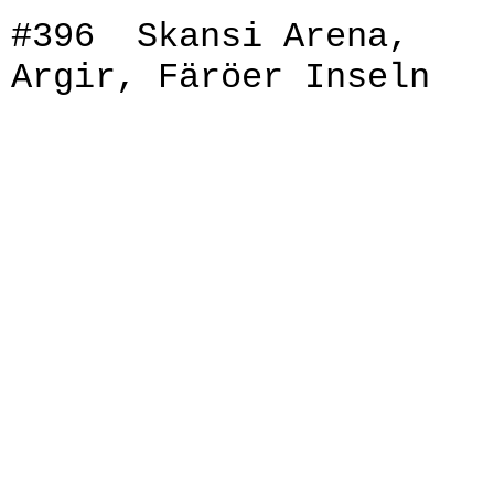
#396 Skansi Arena,
Argir, Färöer Inseln
IMG_8693
IMG_8718
IMG_8719
IMG_8695
IMG_8696
IMG_8700
IMG_8716
IMG_8708
IMG_8712