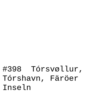
IMG_9059
IMG_9062
IMG_9063
IMG_9064
IMG_9065
IMG_9068
#398 Tórsvøllur,
Tórshavn, Färöer
Inseln
IMG_01