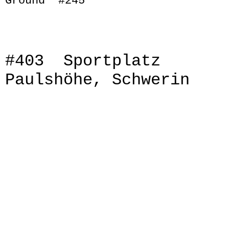
Ground" #245
#403 Sportplatz
Paulshöhe, Schwerin
IMG_0125
IMG_0126
IMG_0128
IMG_0129
IMG_0131
IMG_0133
IMG_0134