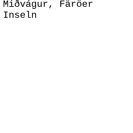
Miðvágur, Färöer
Inseln
IMG_9086
IMG_9088
IMG_9093
IMG_9095
IMG_9096
IMG_9097
IMG_9098
IMG_9099
IMG_9108
IMG_9136