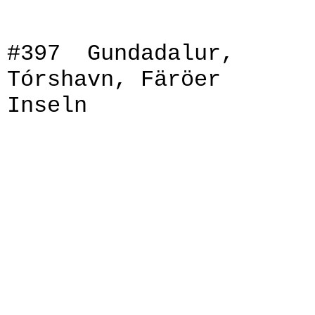
IMG_00
#397 Gundadalur,
Tórshavn, Färöer
Inseln
IMG_8340
IMG_8740
IMG_8741
IMG_8743
IMG_8744
IMG_8749
IMG_8751