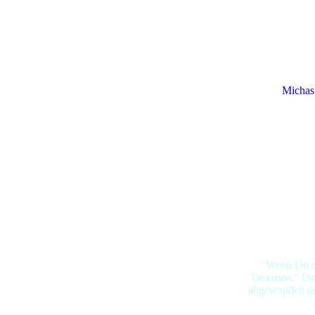
Michas
"Wenn Du ei
Tavernen." Das
abgewandelt un