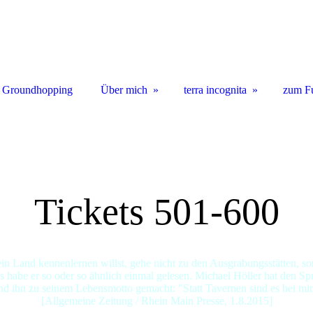
 Groundhopping
Über mich
terra incognita
zum F
Tickets 501-600
n Land kennenlernen willst, gehe nicht zu den Ausgrabungsstätten, so
 habe er so oder so ähnlich einmal gelesen. Michael Höller hat den S
d ihn zu seinem Lebensmotto gemacht: "Statt Tavernen sind es bei mir
[Allgemeine Zeitung / Rhein Main Presse, 1.8.2015]