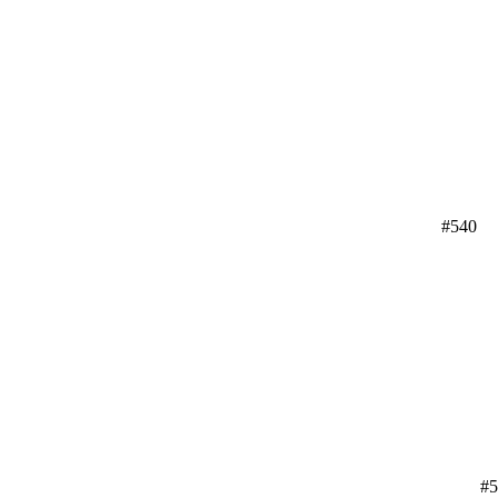
#540
#5