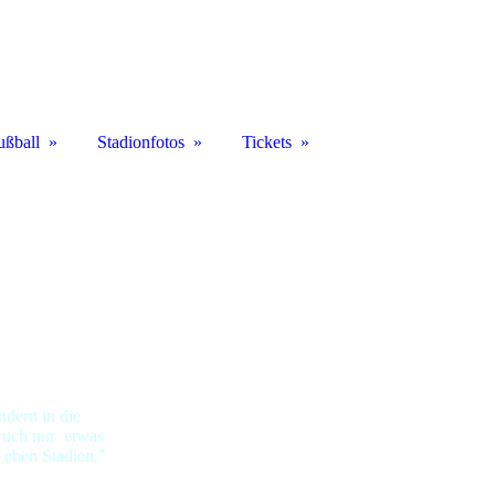
ußball
Stadionfotos
Tickets
ndern in die
pruch nur etwas
 eben Stadien."