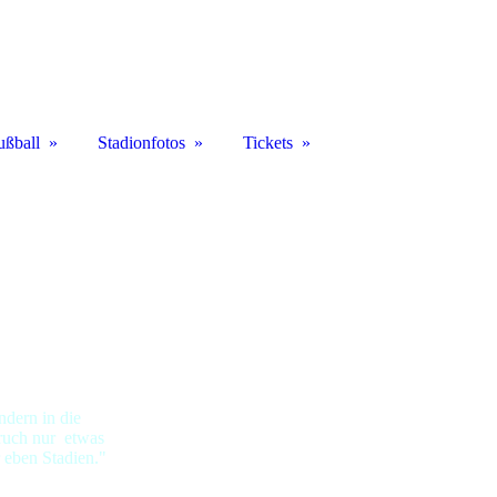
ußball
Stadionfotos
Tickets
ndern in die
pruch nur etwas
 eben Stadien."