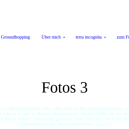
 Groundhopping
Über mich
terra incognita
zum F
Fotos 3
n Land kennenlernen willst, gehe nicht zu den Ausgrabungsstätten, so
 habe er so oder so ähnlich einmal gelesen. Michael Höller hat den S
d ihn zu seinem Lebensmotto gemacht: "Statt Tavernen sind es bei mir
[Allgemeine Zeitung / Rhein Main Presse, 1.8.2015]