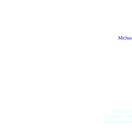
Michas
"Wenn Du ei
Tavernen." Das
abgewandelt un