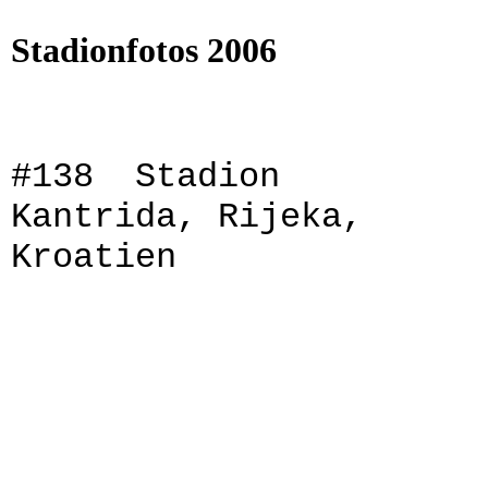
Stadionfotos 2006
#138 Stadion
Kantrida, Rijeka,
Kroatien
99151_0034
99151_0030
99151_0027
99151_0029
99151_0028