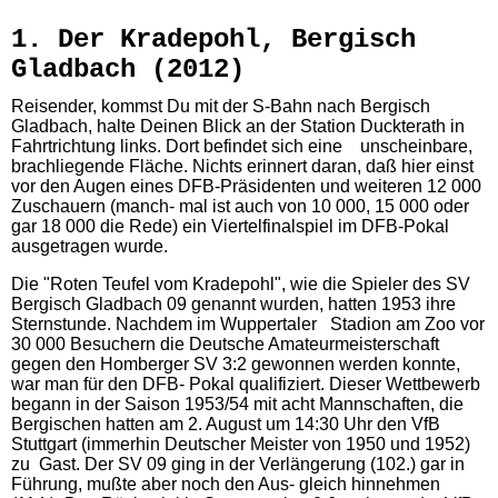
1. Der Kradepohl, Bergisch
Gladbach (2012)
Reisender, kommst Du mit der S-Bahn nach Bergisch
Gladbach, halte Deinen Blick an der Station Duckterath in
Fahrtrichtung links. Dort befindet sich
eine
unscheinbare,
brachliegende Fläche. Nichts erinnert daran, daß hier einst
vor den Augen eines DFB-Präsidenten und weiteren 12 000
Zuschauern
(manch- mal ist auch von 10 000, 15 000 oder
gar 18 000 die Rede) ein Viertelfinalspiel im DFB-Pokal
ausgetragen wurde.
Die "Roten Teufel vom Kradepohl", wie die Spieler des SV
Bergisch Gladbach 09 genannt wurden, hatten 1953 ihre
Sternstunde. Nachdem im
Wuppertaler
Stadion am Zoo vor
30 000 Besuchern die Deutsche Amateurmeisterschaft
gegen den Homberger SV 3:2 gewonnen werden konnte,
war man für den DFB- Pokal qualifiziert. Dieser Wettbewerb
begann in der Saison 1953/54 mit acht Mannschaften, die
Bergischen hatten am 2. August um 14:30 Uhr den
VfB
Stuttgart (immerhin Deutscher Meister von 1950 und 1952)
zu Gast. Der SV 09 ging in der Verlängerung (102.) gar in
Führung, mußte aber noch den Aus- gleich hinnehmen