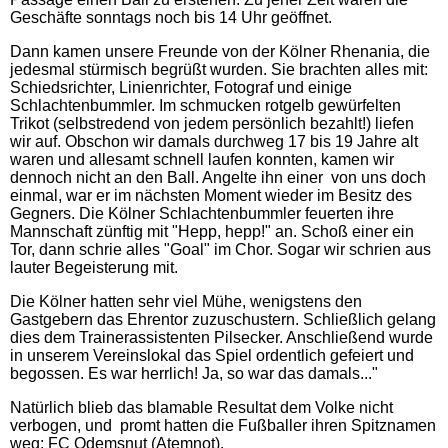
Geschäfte sonntags noch bis 14 Uhr geöffnet.
Dann kamen unsere Freunde von der Kölner Rhenania, die
jedesmal stürmisch begrüßt wurden. Sie brachten alles mit:
Schiedsrichter, Linienrichter, Fotograf und einige
Schlachtenbummler. Im schmucken rotgelb gewürfelten
Trikot (selbstredend von jedem persönlich bezahlt!) liefen
wir auf. Obschon wir damals durchweg 17 bis 19 Jahre alt
waren und allesamt schnell laufen konnten, kamen wir
dennoch nicht an den Ball. Angelte ihn einer von uns doch
einmal, war er im nächsten Moment wieder im Besitz des
Gegners. Die Kölner Schlachtenbummler feuerten ihre
Mannschaft zünftig mit "Hepp, hepp!" an. Schoß einer ein
Tor, dann schrie alles "Goal" im Chor. Sogar wir schrien aus
lauter Begeisterung mit.
Die Kölner hatten sehr viel Mühe, wenigstens den
Gastgebern das Ehrentor zuzuschustern. Schließlich gelang
dies dem Trainerassistenten Pilsecker. Anschließend wurde
in unserem Vereinslokal das Spiel ordentlich gefeiert und
begossen. Es war herrlich! Ja, so war das damals..."
Natürlich blieb das blamable Resultat dem Volke nicht
verbogen, und promt hatten die Fußballer ihren Spitznamen
weg: FC Odemsnut (Atemnot).