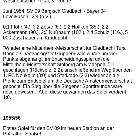
Westdeutscher Pokal, 3. Runde
Juni 1954: SV 09 Bergisch Gladbach - Bayer 04
Leverkusen 2:4 (n.V.)
0:1 Flohr (4.), 0:2 Zesar (6.), 1:2 Höffken (85.), 2:2
Ackermann (90.), 2:3 Nußbaum (102.), 2:4 Schulz (116.), 5
000 Zuschauer am Kradepohl
"Wieder eine Mittelrhein-Meisterschaft für Gladbach! Tura
Bonn als hartnäckigster Gruppenrivale wurde um vier
Punkte abgehängt, im Entscheidungsspiel um die
Mittelrhein-Meisterschaft Stolberg am Kradepohl 5:1
geschlagen (Rückspiel 2:2), anschließend im Weg über den
1. FC Neukölln (3:0) und Sterkrade (2:2) wieder an die
Pforte zum Endspiel um die Deutsche Amateurmeisterschaft
gepocht! Ein Sieg über die Siegener Sportfreunde wäre
nötig gewesen." Aber diese gewannen das Spiel verdient
1:0.
1955/56
Erstes Spiel für den SV 09 im neuen Stadion an der
Paffrather Straße!