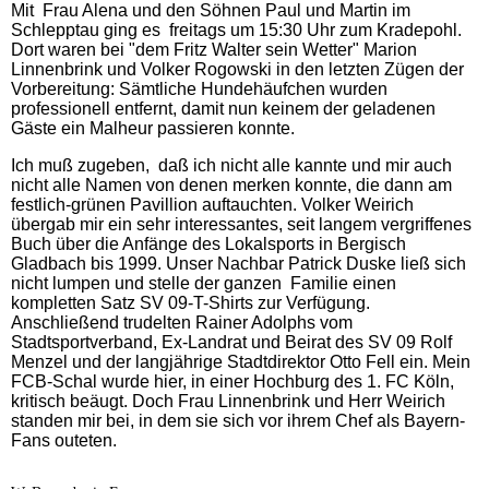
Mit Frau Alena und den Söhnen Paul und Martin im
Schlepptau ging es freitags um 15:30 Uhr zum Kradepohl.
Dort waren bei "dem Fritz Walter sein Wetter" Marion
Linnenbrink und Volker Rogowski in den letzten Zügen der
Vorbereitung: Sämtliche Hundehäufchen wurden
professionell entfernt, damit nun keinem der geladenen
Gäste ein Malheur passieren konnte.
Ich muß zugeben, daß ich nicht alle kannte und mir auch
nicht alle Namen von denen merken konnte, die dann am
festlich-grünen Pavillion auftauchten. Volker Weirich
übergab mir ein sehr interessantes, seit langem vergriffenes
Buch über die Anfänge des Lokalsports in Bergisch
Gladbach bis 1999. Unser Nachbar Patrick Duske ließ sich
nicht lumpen und stelle der ganzen Familie einen
kompletten Satz SV 09-T-Shirts zur Verfügung.
Anschließend trudelten Rainer Adolphs vom
Stadtsportverband, Ex-Landrat und Beirat des SV 09 Rolf
Menzel und der langjährige Stadtdirektor Otto Fell ein. Mein
FCB-Schal wurde hier, in einer Hochburg des 1. FC Köln,
kritisch beäugt. Doch Frau Linnenbrink und Herr Weirich
standen mir bei, in dem sie sich vor ihrem Chef als Bayern-
Fans outeten.