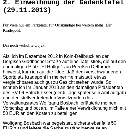
2. Einweihnung der Gedenktafel
(29.11.2013)
Für viele nur ein Parkplatz, für Ortskundige bei weitem mehr: Der
Kradepohl.
Das noch verhüllte Objekt.
Als ich im Dezember 2012 in Köln-Dellbrück an der
Bergisch Gladbacher Straße auf eine Tafel stieß, die auf den
ehemaligen Platz "Et Höffge" von Preußen Dellbrück
hinweist, kam ich auf die Idee, daß dem verschwundenen
Sportplatz Kradepohl in meiner Heimatstadt etwas
vergleichbares auch gut zu Gesicht stehen würde. So
schrieb ich im Januar 2013 an den damaligen Präsidenten
des SV 09 Patrick Esser (der 6 Tage später sein Amt aufgab)
und den stellver-tretenden Vorsitzenden des
Verwaltungsrates Wolfgang Bosbach, erläuterte meinen
Vorschlag und bot an, im Falle einer Verwirklichung mich mit
50 EUR an den Kosten zu beteiligen.
Wolfgang Bosbach war begeistert, sicherte ebenfalls 50
EUR zu und leitete die Sache zuständigerweise an