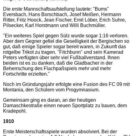
Die erste Mannschaftsaufstellung lautete: "Bums"
Eversbach, Hans Borschbach, Josef Meißen, Hermann
Ritter, Fritz Hoock, Jean Fischer, Emil Löber, Erich Suhre,
Pilsecker, Karl Horstmann und Willi Buchmüller.
"Ein weiteres Spiel gegen Sülz wurde sogar 1:16 verloren.
Aber dem Gegner gefiel die Geselligkeit der Bergischen so
gut, daß einige Spieler sogar bereit waren, in Zukunft das
rotgelbe Trikot zu tragen. "Fitchbunn" und sein Kamerad
Peters verfügten über sehr viel Fußballverstand. Ihnen
beiden ist es zu danken, daß die Gladbacher in der
Beherrschung des Flachpaßspiels mehr und mehr
Fortschritte erzielten."
Noch im Gründungsjahr erfolgte eine Fusion des FC 09 mit
Montania, den Schülern vom Progymnasium.
Gemeinsam ging es daran, an der heutigen
Damaschkestraße einen neuen Sportplatz zu bauen, dem
Kradepohl.
1910
Erste Meisterschaftsspiele wurden absolviert. Bei der