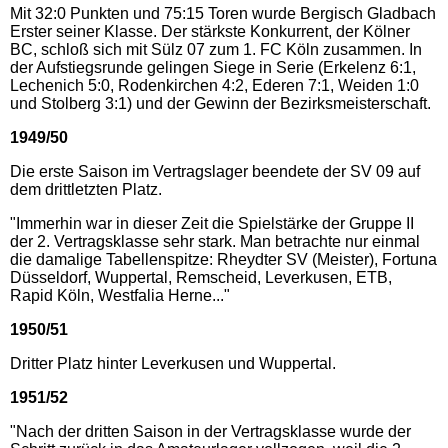
Mit 32:0 Punkten und 75:15 Toren wurde Bergisch Gladbach
Erster seiner Klasse. Der stärkste Konkurrent, der Kölner
BC, schloß sich mit Sülz 07 zum 1. FC Köln zusammen. In
der Aufstiegsrunde gelingen Siege in Serie (Erkelenz 6:1,
Lechenich 5:0, Rodenkirchen 4:2, Ederen 7:1, Weiden 1:0
und Stolberg 3:1) und der Gewinn der Bezirksmeisterschaft.
1949/50
Die erste Saison im Vertragslager beendete der SV 09 auf
dem drittletzten Platz.
"Immerhin war in dieser Zeit die Spielstärke der Gruppe II
der 2. Vertragsklasse sehr stark. Man betrachte nur einmal
die damalige Tabellenspitze: Rheydter SV (Meister), Fortuna
Düsseldorf, Wuppertal, Remscheid, Leverkusen, ETB,
Rapid Köln, Westfalia Herne..."
1950/51
Dritter Platz hinter Leverkusen und Wuppertal.
1951/52
"Nach der dritten Saison in der Vertragsklasse wurde der