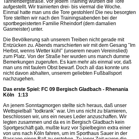
Tannenbergstraße. Vor jedem Training wurden die Tore
aufgestellt. Wir trainierten drei- bis viermal die Woche.
Einmal hatte man uns die Tore gestohlen! Die neu besorgten
Tore stellten wir nach den Trainingsabenden bei der
sportbegeisterten Familie Rheindorf (dem damalien
Gasmeister) unter.
Die Bevölkerung sah unserem Treiben nicht gerade mit
Entzücken zu. Abends marschierten wir mit dem Gesang "Im
Herbst, wenns Wetter kühl" (unserem neuen Vereinslied)
zum Platz. Von der Straße her wurden uns manch dumme
Bemerkungen zugerufen. Es kam mehr als einmal vor, daß
man uns mit faulem Obst bewarf. Doch all das konnte uns
nicht davon abhalten, unserem geliebten Fußballsport
nachzugehen.
Das erste Spiel: FC 09 Bergisch Gladbach - Rhenania
Köln 1:13
An jenem Sonntagmorgen stellte sich heraus, daß unser
Wettspielball "todkrank" war. Um uns nicht zu blamieren,
beschlossen wir, uns ein neues Leder anzuschaffen. Wir
legten zusammen und da es in Bergisch Gladbach kein
Sportgeschäft gab, mußte kurz vor Spielbeginn extra einer
von uns nach Köln fahren, um im Sporthaus Sauer in der
Passage einen Ball zu erstehen. Zu jener Zeit waren die