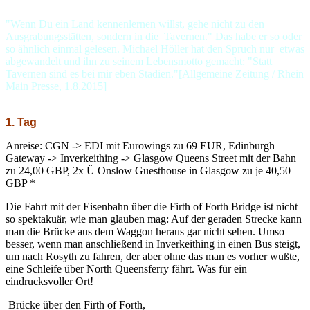
"Wenn Du ein Land kennenlernen willst, gehe nicht zu den
Ausgrabungsstätten, sondern in die Tavernen." Das habe er so oder
so ähnlich einmal gelesen. Michael Höller hat den Spruch nur etwas
abgewandelt und ihn zu seinem Lebensmotto gemacht: "Statt
Tavernen sind es bei mir eben Stadien."[Allgemeine Zeitung / Rhein
Main Presse, 1.8.2015]
1. Tag
Anreise: CGN -> EDI mit Eurowings zu 69 EUR, Edinburgh
Gateway -> Inverkeithing -> Glasgow Queens Street mit der Bahn
zu 24,00 GBP, 2x Ü Onslow Guesthouse in Glasgow zu je 40,50
GBP *
Die Fahrt mit der Eisenbahn über die Firth of Forth Bridge ist nicht
so spektakuär, wie man glauben mag: Auf der geraden Strecke kann
man die Brücke aus dem Waggon heraus gar nicht sehen. Umso
besser, wenn man anschließend in Inverkeithing in einen Bus steigt,
um nach Rosyth zu fahren, der aber ohne das man es vorher wußte,
eine Schleife über North Queensferry fährt. Was für ein
eindrucksvoller Ort!
Brücke über den Firth of Forth,